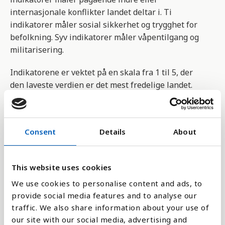
internasjonale konflikter landet deltar i. Ti
indikatorer måler sosial sikkerhet og trygghet for
befolkning. Syv indikatorer måler våpentilgang og
militarisering.
Indikatorene er vektet på en skala fra 1 til 5, der
den laveste verdien er det mest fredelige landet.
Arbeidet med indeksen er utført av
forskningsorganisasjonen The Institute for
Consent
Details
About
Economics and Peace (IEP). Indeksen både
anerkjent og kritisert, siden resultatet alltid vil
variere ut fra hvilke indikatorer som legges til
This website uses cookies
grunn.
We use cookies to personalise content and ads, to
Du kan utforske hver enkelt indikator ved å klikke
provide social media features and to analyse our
på lenken til kilden.
traffic. We also share information about your use of
our site with our social media, advertising and