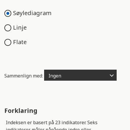
e
n
Søylediagram
g
e
Linje
l
i
Flate
g
h
e
t
s
Sammenlign med:
s
y
s
t
e
Forklaring
m
.
Indeksen er basert på 23 indikatorer. Seks
indikatorer måler pågående indre eller