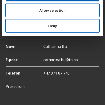
E-post:
fn-sambandet@fn.no
o
n
Allow selection
Telefon:
+47 22 86 84 00
Deny
Pressekontakt
Navn:
Catharina Bu
E-post:
catharina.bu@fn.no
Telefon:
+47 971 87 740
Presserom