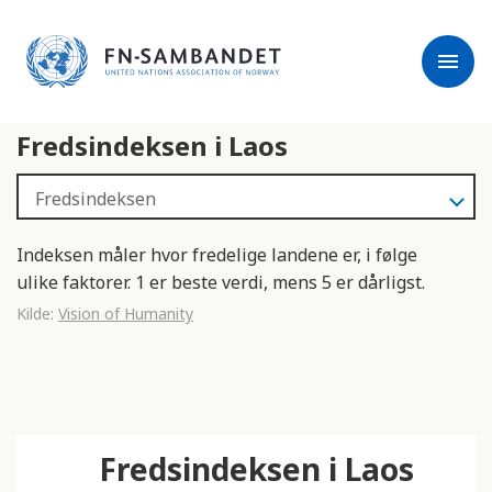
j
M
e
e
menu
r
r
m
k
l
:
Fredsindeksen i Laos
e
D
s
e
e
t
r
t
e
e
Indeksen måler hvor fredelige landene er, i følge
n
ulike faktorer. 1 er beste verdi, mens 5 er dårligst.
e
Kilde:
Vision of Humanity
t
t
s
t
e
Fredsindeksen i Laos
d
e