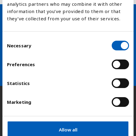
analytics partners who may combine it with other
information that you’ve provided to them or that
they’ve collected from your use of their services.
Hold deg oppdatert på FN,
arbeidslivsnytt eller verden i
C
skolen
Necessary
o
n
arrow_forward
s
Velg nyhetsbrev
Preferences
e
n
t
Statistics
S
e
Kontakt
Marketing
l
e
c
Adresse:
Kongens gate 14, 0153 Oslo
t
Allow all
i