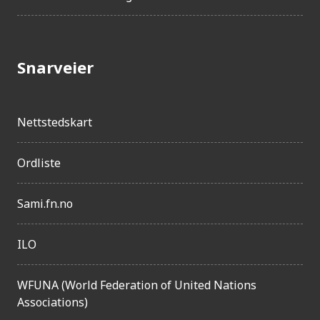
l
g
j
Snarveier
e
n
g
Nettstedskart
e
l
Ordliste
i
Sami.fn.no
g
h
ILO
e
t
WFUNA (World Federation of United Nations
Associations)