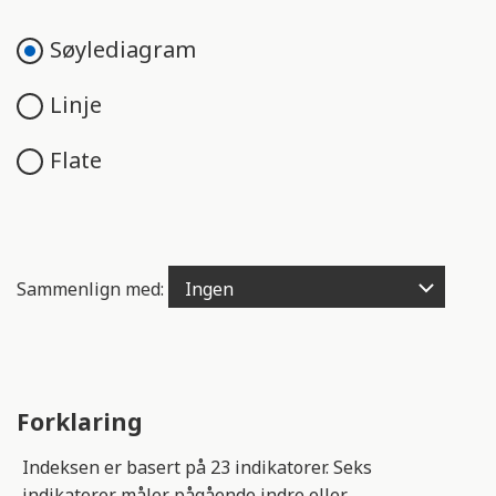
e
n
Søylediagram
g
e
Linje
l
i
Flate
g
h
e
t
s
Sammenlign med:
s
y
s
t
e
Forklaring
m
.
Indeksen er basert på 23 indikatorer. Seks
indikatorer måler pågående indre eller