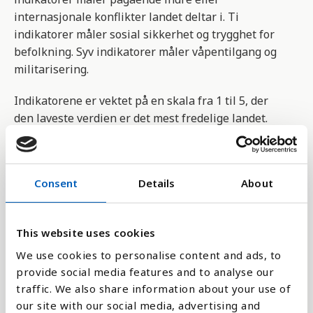
internasjonale konflikter landet deltar i. Ti
indikatorer måler sosial sikkerhet og trygghet for
befolkning. Syv indikatorer måler våpentilgang og
militarisering.
Indikatorene er vektet på en skala fra 1 til 5, der
den laveste verdien er det mest fredelige landet.
Arbeidet med indeksen er utført av
forskningsorganisasjonen The Institute for
Consent
Details
About
Economics and Peace (IEP). Indeksen både
anerkjent og kritisert, siden resultatet alltid vil
variere ut fra hvilke indikatorer som legges til
This website uses cookies
grunn.
We use cookies to personalise content and ads, to
Du kan utforske hver enkelt indikator ved å klikke
provide social media features and to analyse our
på lenken til kilden.
traffic. We also share information about your use of
our site with our social media, advertising and