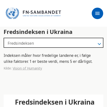
j
M
e
e
menu
r
r
m
k
l
:
Fredsindeksen i Ukraina
e
D
s
e
e
t
r
t
e
e
Indeksen måler hvor fredelige landene er, i følge
n
ulike faktorer. 1 er beste verdi, mens 5 er dårligst.
e
Kilde:
Vision of Humanity
t
t
s
t
e
Fredsindeksen i Ukraina
d
e