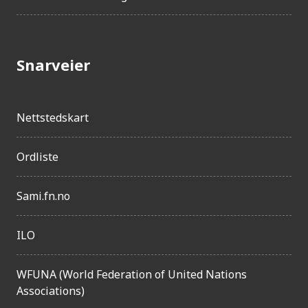
l
g
j
Snarveier
e
n
g
Nettstedskart
e
l
Ordliste
i
Sami.fn.no
g
h
ILO
e
t
WFUNA (World Federation of United Nations
Associations)