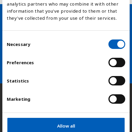
analytics partners who may combine it with other
information that you’ve provided to them or that
they’ve collected from your use of their services.
Hold deg oppdatert på FN,
arbeidslivsnytt eller verden i
C
skolen
Necessary
o
n
arrow_forward
s
Velg nyhetsbrev
Preferences
e
n
t
Statistics
S
e
Kontakt
Marketing
l
e
c
Adresse:
Kongens gate 14, 0153 Oslo
t
Allow all
i