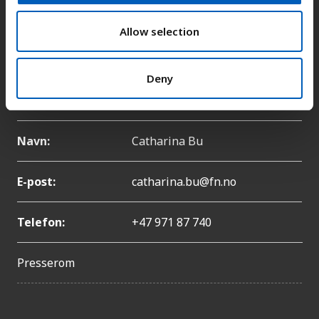
E-post:
fn-sambandet@fn.no
o
n
Allow selection
Telefon:
+47 22 86 84 00
Deny
Pressekontakt
Navn:
Catharina Bu
E-post:
catharina.bu@fn.no
Telefon:
+47 971 87 740
Presserom