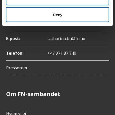
Pressekontakt
Deny
Navn:
Catharina Bu
E-post:
catharina.bu@fn.no
Telefon:
+47 971 87 740
Presserom
Om FN-sambandet
Hvem vi er