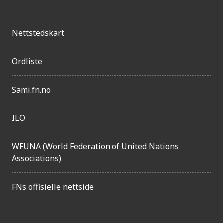
e
n
Nettstedskart
g
e
Ordliste
l
i
Sami.fn.no
g
h
ILO
e
WFUNA (World Federation of United Nations
t
Associations)
FNs offisielle nettside