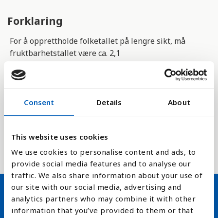
Forklaring
For å opprettholde folketallet på lengre sikt, må
fruktbarhetstallet være ca. 2,1
(reproduksjonsnivået).
Tallene for årene framover i tid er hentet fra FNs
befolkningsberegning (
United Nations Population
Consent
Details
About
Division
), og er et snitt over 5 år. Her er tallene
basert på at befolkningsvekst, migrasjon og
dødelighet i landet holder seg stabilt. Tallene kan
This website uses cookies
avvike noe fra nasjonale statistikkbyråer sine tall.
We use cookies to personalise content and ads, to
provide social media features and to analyse our
traffic. We also share information about your use of
our site with our social media, advertising and
analytics partners who may combine it with other
Hold deg oppdatert på FN,
information that you’ve provided to them or that