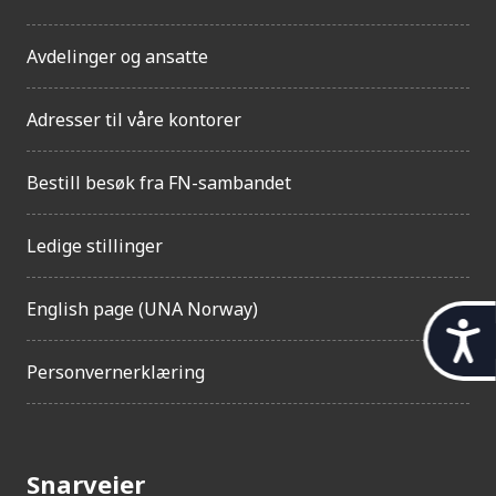
Avdelinger og ansatte
Adresser til våre kontorer
Bestill besøk fra FN-sambandet
Ledige stillinger
English page (UNA Norway)
t
i
Personvernerklæring
l
g
j
Snarveier