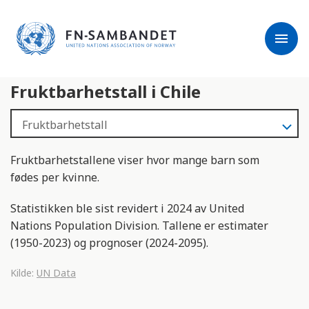
j
M
e
e
menu
r
r
m
k
l
:
Fruktbarhetstall i Chile
e
D
s
e
e
t
r
t
e
e
Fruktbarhetstallene viser hvor mange barn som
n
fødes per kvinne.
e
t
Statistikken ble sist revidert i 2024 av United
t
Nations Population Division. Tallene er estimater
s
(1950-2023) og prognoser (2024-2095).
t
e
Kilde:
UN Data
d
e