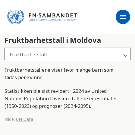
j
M
e
e
menu
r
r
m
k
l
:
Fruktbarhetstall i Moldova
e
D
s
e
e
t
r
t
e
e
Fruktbarhetstallene viser hvor mange barn som
n
fødes per kvinne.
e
t
Statistikken ble sist revidert i 2024 av United
t
Nations Population Division. Tallene er estimater
s
(1950-2023) og prognoser (2024-2095).
t
e
Kilde:
UN Data
d
e