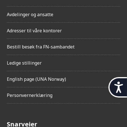
Avdelinger og ansatte
Adresser til våre kontorer
Bestill besøk fra FN-sambandet
Ledige stillinger
English page (UNA Norway)
t
i
Personvernerklæring
l
g
j
Snarveier