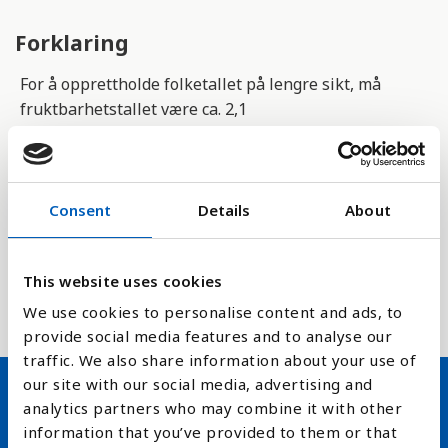
Forklaring
For å opprettholde folketallet på lengre sikt, må
fruktbarhetstallet være ca. 2,1
(reproduksjonsnivået).
Tallene for årene framover i tid er hentet fra FNs
befolkningsberegning (
United Nations Population
Consent
Details
About
Division
), og er et snitt over 5 år. Her er tallene
basert på at befolkningsvekst, migrasjon og
dødelighet i landet holder seg stabilt. Tallene kan
This website uses cookies
avvike noe fra nasjonale statistikkbyråer sine tall.
We use cookies to personalise content and ads, to
provide social media features and to analyse our
traffic. We also share information about your use of
our site with our social media, advertising and
analytics partners who may combine it with other
Hold deg oppdatert på FN,
information that you’ve provided to them or that