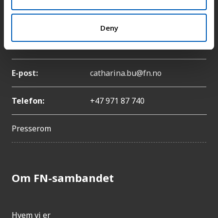
Pressekontakt
Deny
Navn:
Catharina Bu
E-post:
catharina.bu@fn.no
Telefon:
+47 971 87 740
Presserom
Om FN-sambandet
Hvem vi er