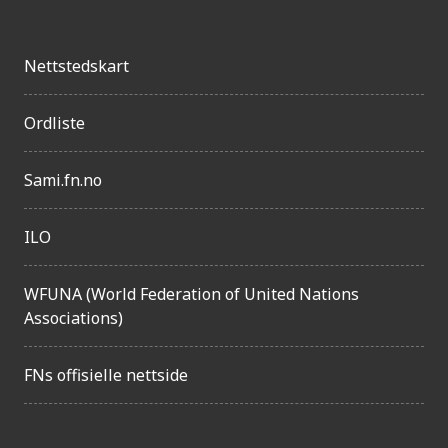
e
n
Nettstedskart
g
e
Ordliste
l
i
Sami.fn.no
g
h
ILO
e
WFUNA (World Federation of United Nations
t
Associations)
FNs offisielle nettside