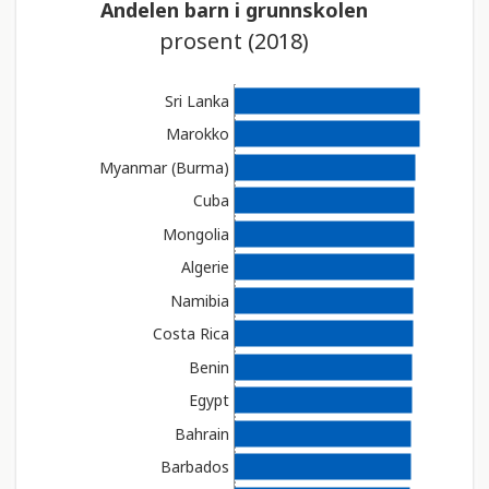
Andelen barn i grunnskolen
t
prosent (2018)
i
KART
n
n
Sri Lanka
e
Marokko
h
Myanmar (Burma)
o
Cuba
l
d
Mongolia
e
Algerie
r
Namibia
e
Costa Rica
t
t
Benin
i
Egypt
l
Bahrain
g
j
Barbados