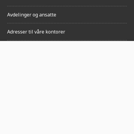
prosent
Avdelinger og ansatte
Adresser til våre kontorer
Bestill besøk fra FN-sambandet
Ledige stillinger
English page (UNA Norway)
Personvernerklæring
Snarveier