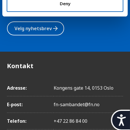
arbeidslivsnytt eller verden i
Deny
Ecuador
skolen
Togo
Armenia
arrow_forward
Velg nyhetsbrev
Elfenbenskysten
Kambodsja
Kirgisistan
Bhutan
Kontakt
Kasakhstan
Guatemala
Adresse:
Kongens gate 14, 0153 Oslo
Moldova
Oman
E-post:
fn-sambandet@fn.no
Surinam
Ghana
t
Telefon:
+47 22 86 84 00
Kuwait
i