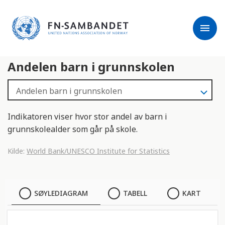
j
M
e
e
menu
r
r
m
k
l
:
Andelen barn i grunnskolen
e
D
s
e
e
t
r
t
e
e
Indikatoren viser hvor stor andel av barn i
n
grunnskolealder som går på skole.
e
t
Kilde:
World Bank/UNESCO Institute for Statistics
t
s
t
SØYLEDIAGRAM
SØYLEDIAGRAM
TABELL
KART
e
d
TABELL
e