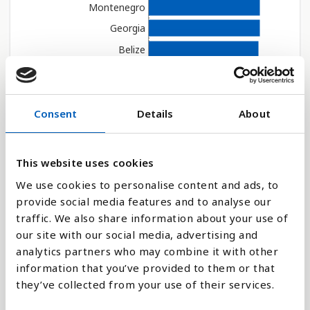
e
Montenegro
n
Georgia
g
Belize
e
l
Grenada
i
Antigua og Barbuda
g
Peru
Consent
Details
About
h
Madagaskar
e
t
Saint Lucia
This website uses cookies
s
Belarus (Hviterussla...
We use cookies to personalise content and ads, to
s
Palestina
provide social media features and to analyse our
y
traffic. We also share information about your use of
s
Mauritius
Velg år
our site with our social media, advertising and
t
Rwanda
analytics partners who may combine it with other
e
Usbekistan
information that you’ve provided to them or that
m
Vis verden
Serbia
they’ve collected from your use of their services.
.
Saudi-Arabia
Forklaring