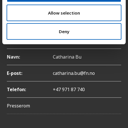
E-post:
fn-sambandet@fn.no
o
n
Allow selection
Telefon:
+47 22 86 84 00
Deny
Pressekontakt
Navn:
Catharina Bu
E-post:
catharina.bu@fn.no
Telefon:
+47 971 87 740
Presserom