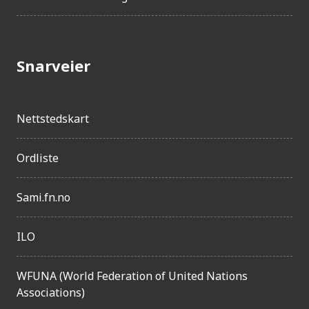
l
g
j
Snarveier
e
n
g
Nettstedskart
e
l
Ordliste
i
Sami.fn.no
g
h
ILO
e
t
WFUNA (World Federation of United Nations
Associations)