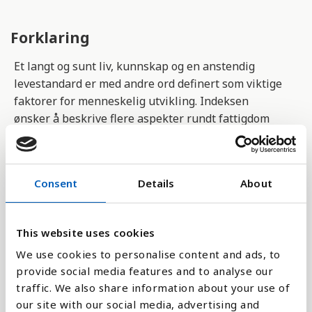
Forklaring
Et langt og sunt liv, kunnskap og en anstendig
levestandard er med andre ord definert som viktige
faktorer for menneskelig utvikling. Indeksen
ønsker å beskrive flere aspekter rundt fattigdom
og levekår i ulike land, enn bare økonomisk
utvikling.
Consent
Details
About
Verdien av indeksen går fra 0 til 1, der 0 er dårligst
og 1 er beste verdi.
This website uses cookies
Det er FNs utviklingsprogram (UNDP) som har
utviklet metoden, og hvert år kommer det en
We use cookies to personalise content and ads, to
rapport som viser rangeringen av landene i verden.
provide social media features and to analyse our
Human Development Report
traffic. We also share information about your use of
our site with our social media, advertising and