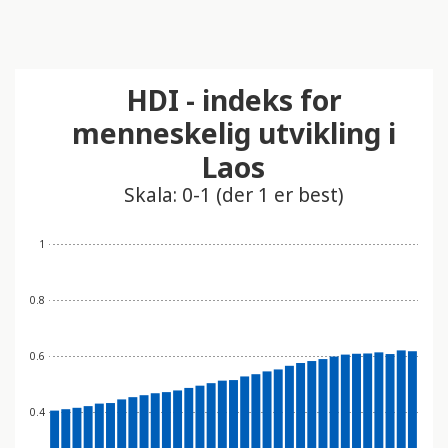
t
i
n
HDI - indeks for
n
e
menneskelig utvikling i
h
Laos
o
l
Skala: 0-1 (der 1 er best)
d
e
1
r
e
0.8
t
t
i
0.6
l
g
0.4
j