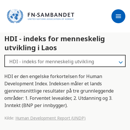
j
M
e
e
menu
r
r
m
k
l
:
HDI - indeks for menneskelig
e
D
s
e
utvikling i Laos
e
t
r
t
e
e
n
HDI er den engelske forkortelsen for Human
e
Development Index. Indeksen måler et lands
t
gjennomsnittlige resultater på tre grunnleggende
t
områder: 1. Forventet levealder, 2. Utdanning og 3.
s
Inntekt (BNP per innbygger).
t
e
Kilde:
Human Development Report (UNDP)
d
e