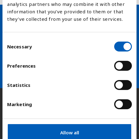
analytics partners who may combine it with other
information that you’ve provided to them or that
they’ve collected from your use of their services.
Hold deg oppdatert på FN,
arbeidslivsnytt eller verden i
C
skolen
Necessary
o
n
arrow_forward
s
Velg nyhetsbrev
Preferences
e
n
t
Statistics
S
e
Kontakt
Marketing
l
e
c
Adresse:
Kongens gate 14, 0153 Oslo
t
Allow all
i