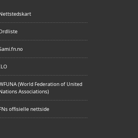
Nettstedskart
Ordliste
Sami.fn.no
ILO
WFUNA (World Federation of United
Nations Associations)
FNs offisielle nettside