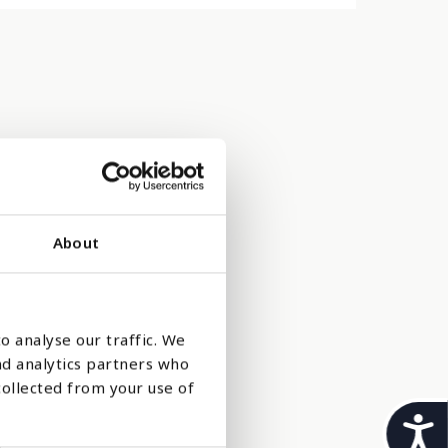
About
o analyse our traffic. We
ige tilfeller
nd analytics partners who
collected from your use of
ling på
t