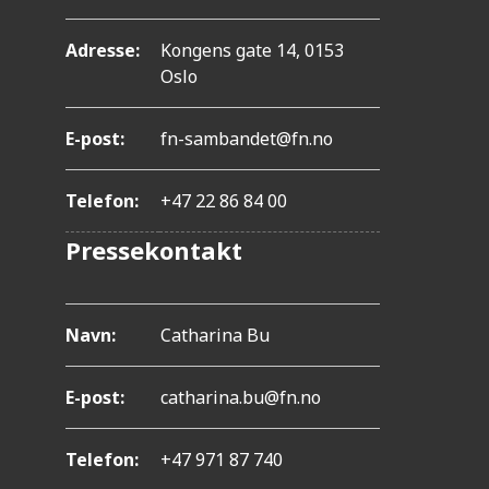
.
T
Adresse:
Kongens gate 14, 0153
r
Oslo
y
E-post:
fn-sambandet@fn.no
k
k
Telefon:
+47 22 86 84 00
p
Pressekontakt
å
C
o
Navn:
Catharina Bu
n
E-post:
catharina.bu@fn.no
t
r
Telefon:
+47 971 87 740
o