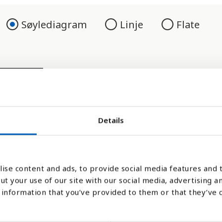
Søylediagram
Linje
Flate
Details
ise content and ads, to provide social media features and t
-smittede i befolkningen, men antall nye årl
ut your use of our site with our social media, advertising a
information that you’ve provided to them or that they’ve 
tede innbyggere. Dette er dermed en god må
v hiv går i det enkelte land.