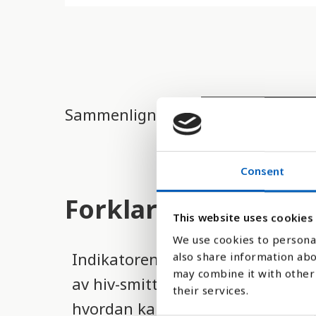
d
e
r
e
t
Sammenlign med:
t
i
l
Consent
g
Forklaring
j
This website uses cookies
e
We use cookies to personal
Indikatoren viser ikke andelen hiv
also share information abo
n
may combine it with other 
av hiv-smittede per 1 000 usmit
g
their services.
hvordan kampen mot utbredelsen a
e