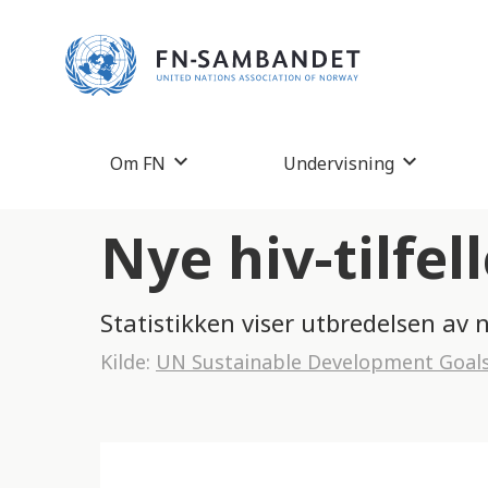
M
e
r
k
:
Om FN
Undervisning
D
e
Nye hiv-tilfell
t
t
Statistikken viser utbredelsen av 
e
Kilde:
UN Sustainable Development Goal
n
e
t
t