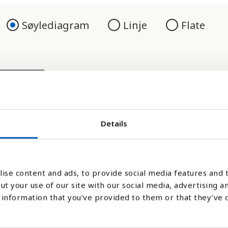
Søylediagram
Linje
Flate
Details
ise content and ads, to provide social media features and t
-smittede i befolkningen, men antall nye årl
ut your use of our site with our social media, advertising a
information that you’ve provided to them or that they’ve 
tede innbyggere. Dette er dermed en god må
v hiv går i det enkelte land.