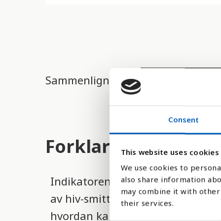
d
e
r
e
t
Sammenlign med:
t
i
l
Consent
g
Forklaring
j
This website uses cookies
e
We use cookies to personal
Indikatoren viser ikke andelen hiv
also share information abo
n
may combine it with other 
av hiv-smittede per 1 000 usmit
g
their services.
hvordan kampen mot utbredelsen a
e