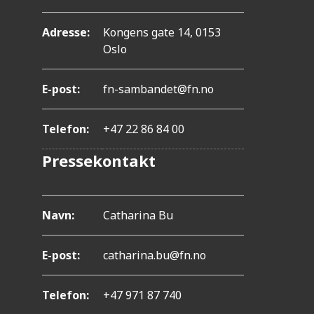
.
T
Adresse:
Kongens gate 14, 0153
r
Oslo
y
E-post:
fn-sambandet@fn.no
k
k
Telefon:
+47 22 86 84 00
p
Pressekontakt
å
C
o
Navn:
Catharina Bu
n
E-post:
catharina.bu@fn.no
t
r
Telefon:
+47 971 87 740
o