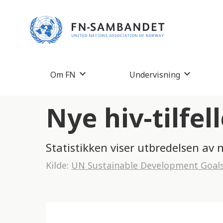
M
e
r
k
:
Om FN
Undervisning
D
e
Nye hiv-tilfel
t
t
Statistikken viser utbredelsen av 
e
Kilde:
UN Sustainable Development Goal
n
e
t
t