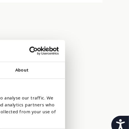
About
o analyse our traffic. We
ige tilfeller
nd analytics partners who
collected from your use of
ling på
t