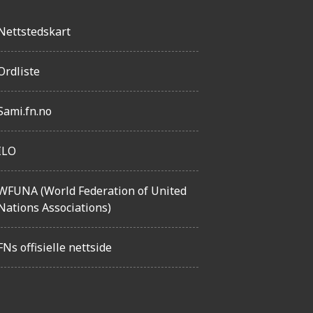
Nettstedskart
Ordliste
Sami.fn.no
ILO
WFUNA (World Federation of United
Nations Associations)
FNs offisielle nettside