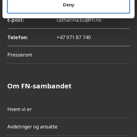
Navn:
Catharina Bu
Deny
E-post:
catharina.bu@fn.no
Telefon:
+47 971 87 740
Presserom
Om FN-sambandet
Hvem vi er
Avdelinger og ansatte