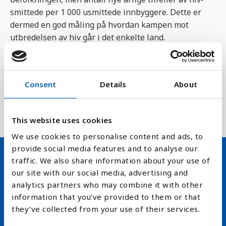
smittede per 1 000 usmittede innbyggere. Dette er
dermed en god måling på hvordan kampen mot
utbredelsen av hiv går i det enkelte land.
Indikatoren 3.3.1 er en del av FNs bærekraftsmål 3.
og måler om vi kan stanse epidemiene av aids,
Consent
Details
About
tuberkulose, malaria og neglisjerte tropiske
sykdommer samt bekjempe hepatitt, vannbårne og
andre smittsomme sykdommer innen 2030.
This website uses cookies
We use cookies to personalise content and ads, to
provide social media features and to analyse our
traffic. We also share information about your use of
Hold deg oppdatert på FN,
our site with our social media, advertising and
analytics partners who may combine it with other
arbeidslivsnytt eller verden i
information that you’ve provided to them or that
skolen
they’ve collected from your use of their services.