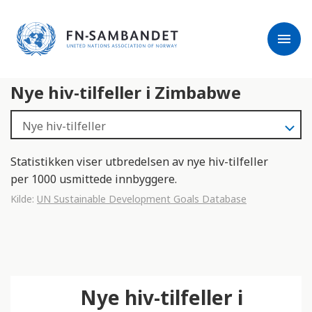
j
M
e
e
menu
r
r
m
k
l
:
Nye hiv-tilfeller i Zimbabwe
e
D
s
e
e
t
r
t
e
e
Statistikken viser utbredelsen av nye hiv-tilfeller
n
per 1000 usmittede innbyggere.
e
Kilde:
UN Sustainable Development Goals Database
t
t
s
t
e
Nye hiv-tilfeller i
d
e