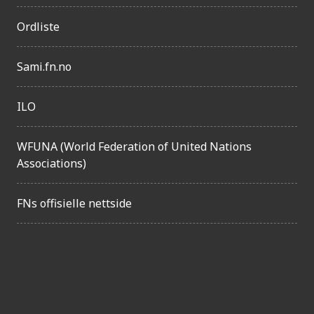
g
Ordliste
e
l
Sami.fn.no
i
g
ILO
h
e
WFUNA (World Federation of United Nations
t
Associations)
FNs offisielle nettside