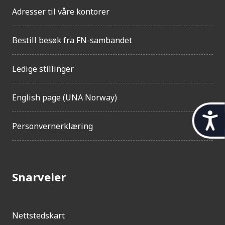
Adresser til våre kontorer
Bestill besøk fra FN-sambandet
Ledige stillinger
English page (UNA Norway)
t
Personvernerklæring
i
l
g
Snarveier
j
e
n
Nettstedskart