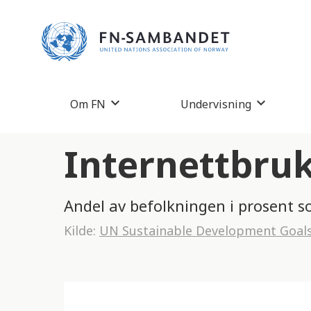
M
e
r
k
:
Om FN
Undervisning
D
e
Internettbruk
t
t
Andel av befolkningen i prosent s
e
Kilde:
UN Sustainable Development Goal
n
e
t
t