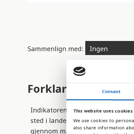
d
e
r
e
t
Sammenlign med:
t
i
l
g
Forklaring
j
Consent
e
Indikatoren måler andelen av indi
n
This website uses cookies
sted i landet de tre siste måned
g
We use cookies to personal
also share information abo
gjennom måling av bruk
e