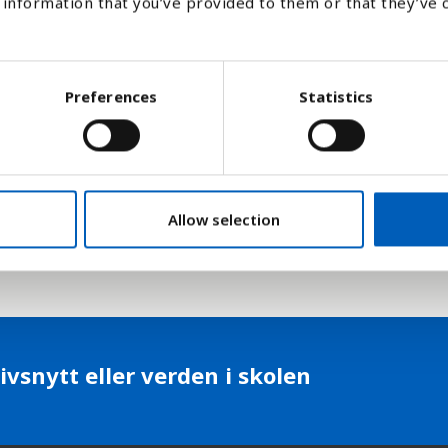
information that you’ve provided to them or that they’ve 
og kommunikasjon til innbyggerne i et land 
 der et delmål er å øke tilgangen til info
Preferences
Statistics
g, og arbeide for at de minst utviklede la
ernett.
ommunikasjonsunionen (ITU) som har ansvar
Allow selection
ivsnytt eller verden i skolen