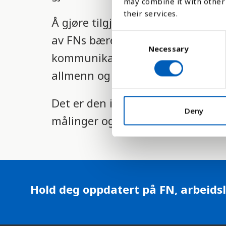
may combine it with other 
l
their services.
Å gjøre tilgjengelig informasjon 
i
C
av FNs bærekraftsmål nummer 17.8
g
Necessary
o
kommunikasjonsteknologi betydeli
h
n
allmenn og rimelig tilgang til Int
s
e
e
t
n
Det er den internasjonale telek
t
s
Deny
målinger og data.
S
s
e
y
l
e
s
c
t
t
Hold deg oppdatert på FN, arbeidsl
e
i
o
m
n