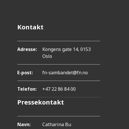
.
T
r
Kontakt
y
k
k
Adresse:
Kongens gate 14, 0153
Oslo
p
å
E-post:
fn-sambandet@fn.no
C
o
Telefon:
+47 22 86 84 00
n
Pressekontakt
t
r
o
Navn:
Catharina Bu