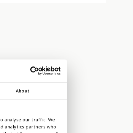
About
 som helst
rsøkelser og
o analyse our traffic. We
nd analytics partners who