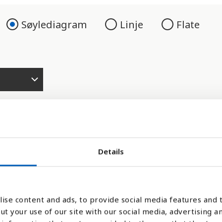
Søylediagram
Linje
Flate
Details
vid som har brukt Internett fra et hvilken
ene. Målingene er gjort gjennom spørreunde
ise content and ads, to provide social media features and t
ut your use of our site with our social media, advertising a