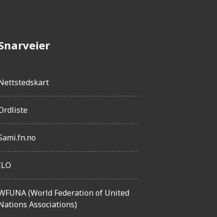
e
t
Snarveier
Nettstedskart
Ordliste
Sami.fn.no
ILO
WFUNA (World Federation of United
Nations Associations)