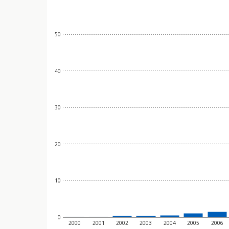
s
t
50
e
d
40
e
t
30
i
n
20
n
e
h
10
o
l
0
2000
2001
2002
2003
2004
2005
2006