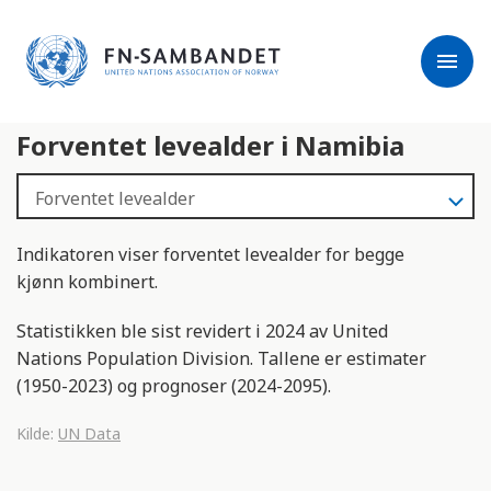
j
M
e
e
menu
r
r
m
k
l
:
Forventet levealder i Namibia
e
D
s
e
e
t
r
t
e
e
Indikatoren viser forventet levealder for begge
n
kjønn kombinert.
e
t
Statistikken ble sist revidert i 2024 av United
t
Nations Population Division. Tallene er estimater
s
(1950-2023) og prognoser (2024-2095).
t
e
Kilde:
UN Data
d
e