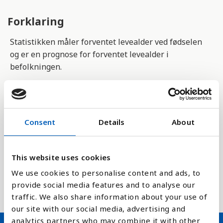
Forklaring
Statistikken måler forventet levealder ved fødselen
og er en prognose for forventet levealder i
befolkningen.
Tallene for årene framover i tid er hentet fra FNs
befolkningsberegning, og er basert på at andre
faktorer som befolkningsvekst, fruktbarhet,
Consent
Details
About
migrasjon og dødelighet holder seg stabile. Tallene
kan avvike noe fra nasjonale statistikkbyråer sine
tall.
This website uses cookies
We use cookies to personalise content and ads, to
Tallene ble sist revidert i 2024 av
United Nations
provide social media features and to analyse our
Population Division
.
traffic. We also share information about your use of
our site with our social media, advertising and
analytics partners who may combine it with other