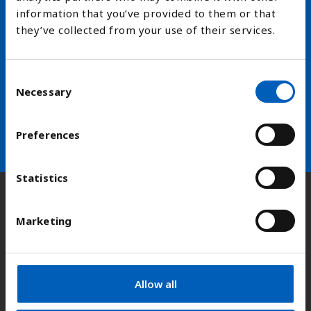
information that you’ve provided to them or that
they’ve collected from your use of their services.
Hold deg oppdatert på FN,
arbeidslivsnytt eller verden i
skolen
C
Necessary
o
n
arrow_forward
Velg nyhetsbrev
s
Preferences
e
n
t
Statistics
S
Kontakt
e
Marketing
l
e
Adresse:
Kongens gate 14, 0153 Oslo
c
t
Allow all
i
E-post:
fn-sambandet@fn.no