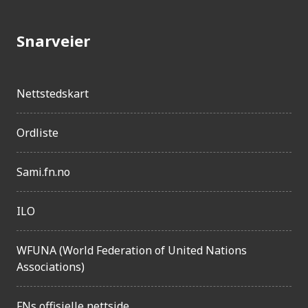
g
j
Snarveier
e
n
g
Nettstedskart
e
Ordliste
l
i
Sami.fn.no
g
h
ILO
e
t
WFUNA (World Federation of United Nations
Associations)
FNs offisielle nettside