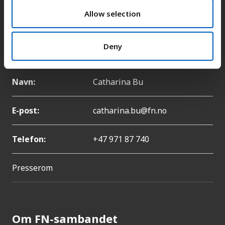
o
n
Allow selection
Telefon:
+47 22 86 84 00
Pressekontakt
Deny
Navn:
Catharina Bu
E-post:
catharina.bu@fn.no
Telefon:
+47 971 87 740
Presserom
Om FN-sambandet