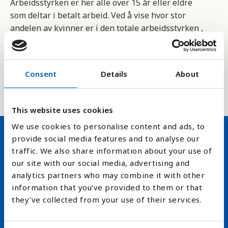
Arbeidsstyrken er her alle over 15 år eller eldre
som deltar i betalt arbeid. Ved å vise hvor stor
andelen av kvinner er i den totale arbeidsstyrken ,
ser vi i hvilke grad kvinner er aktive i den formelle
arbeidsstyrken.
Consent
Details
About
Tallmaterialet samles inn av Den internasjonale
arbeidsorganisasjonen ILO.
This website uses cookies
We use cookies to personalise content and ads, to
provide social media features and to analyse our
Hold deg oppdatert på FN,
traffic. We also share information about your use of
our site with our social media, advertising and
arbeidslivsnytt eller verden i
analytics partners who may combine it with other
skolen
information that you’ve provided to them or that
they’ve collected from your use of their services.
arrow_forward
Velg nyhetsbrev