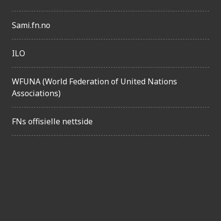
e
l
Sami.fn.no
i
g
ILO
h
e
WFUNA (World Federation of United Nations
Associations)
t
FNs offisielle nettside