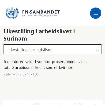
j
M
e
e
menu
r
r
m
k
l
:
Likestilling i arbeidslivet i
e
D
s
e
Surinam
e
t
r
t
e
e
n
Indikatoren viser hvor stor prosentandel av det
e
totale arbeidsmarkedet som er kvinner.
t
Kilde:
World Bank / ILO
t
s
t
e
d
e