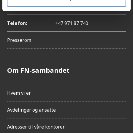
E-post:
catharina.bu@fn.no
Telefon:
+47 971 87 740
Presserom
Om FN-sambandet
Hvem vi er
Avdelinger og ansatte
Adresser til våre kontorer