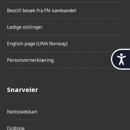
Bestill besøk fra FN-sambandet
Ledige stillinger
English page (UNA Norway)
t
Personvernerklæring
i
l
g
Snarveier
j
e
Nettstedskart
n
g
Ordliste