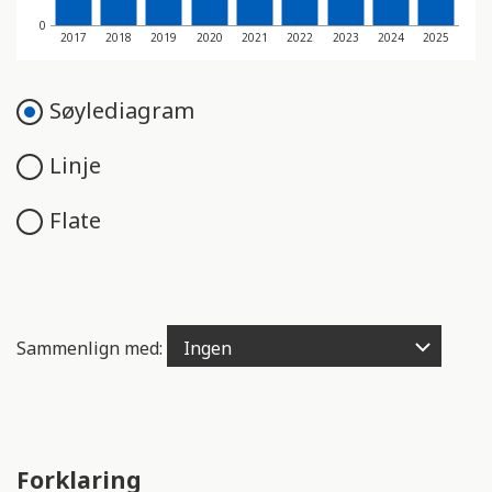
e
0
n
2017
2018
2019
2020
2021
2022
2023
2024
2025
g
e
Søylediagram
l
i
Linje
g
h
e
Flate
t
s
s
y
s
Sammenlign med:
t
e
m
.
Forklaring