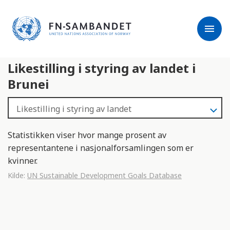
j
M
e
e
menu
r
r
m
k
l
:
Likestilling i styring av landet i
e
D
s
e
Brunei
e
t
r
t
e
e
n
Statistikken viser hvor mange prosent av
e
representantene i nasjonalforsamlingen som er
t
kvinner.
t
Kilde:
UN Sustainable Development Goals Database
s
t
e
d
e