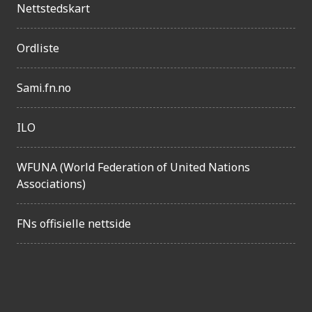
n
Nettstedskart
g
e
Ordliste
l
Sami.fn.no
i
g
ILO
h
e
WFUNA (World Federation of United Nations
t
Associations)
FNs offisielle nettside