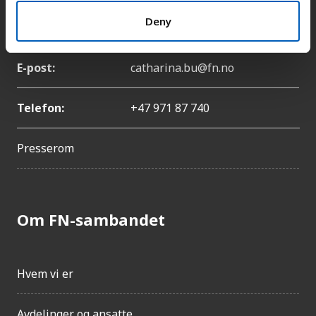
Deny
Navn:
Catharina Bu
E-post:
catharina.bu@fn.no
Telefon:
+47 971 87 740
Presserom
Om FN-sambandet
Hvem vi er
Avdelinger og ansatte