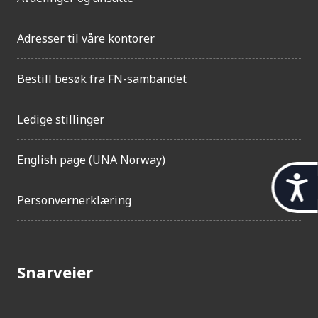
Adresser til våre kontorer
Bestill besøk fra FN-sambandet
Ledige stillinger
English page (UNA Norway)
t
Personvernerklæring
i
l
g
Snarveier
j
e