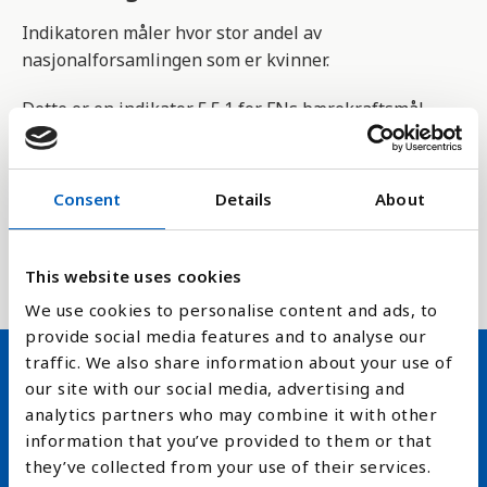
Indikatoren måler hvor stor andel av
nasjonalforsamlingen som er kvinner.
Dette er en indikator 5.5.1 for FNs bærekraftsmål
der målet er en lik fordeling i representasjonene i
politikken, dvs 50 % av begge kjønn. Dette er en del
av å styrke kvinners stilling i samfunnet og å
Consent
Details
About
oppnå fullt potensiale av et godt styresett og
bærekraftig utvikling både kulturelt, økonomisk og
sosialt.
This website uses cookies
We use cookies to personalise content and ads, to
provide social media features and to analyse our
traffic. We also share information about your use of
our site with our social media, advertising and
Hold deg oppdatert på FN,
analytics partners who may combine it with other
arbeidslivsnytt eller verden i
information that you’ve provided to them or that
they’ve collected from your use of their services.
skolen