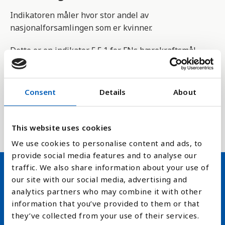
Indikatoren måler hvor stor andel av
nasjonalforsamlingen som er kvinner.
Dette er en indikator 5.5.1 for FNs bærekraftsmål
der målet er en lik fordeling i representasjonene i
politikken, dvs 50 % av begge kjønn. Dette er en del
av å styrke kvinners stilling i samfunnet og å
Consent
Details
About
oppnå fullt potensiale av et godt styresett og
bærekraftig utvikling både kulturelt, økonomisk og
sosialt.
This website uses cookies
We use cookies to personalise content and ads, to
provide social media features and to analyse our
traffic. We also share information about your use of
our site with our social media, advertising and
Hold deg oppdatert på FN,
analytics partners who may combine it with other
arbeidslivsnytt eller verden i
information that you’ve provided to them or that
they’ve collected from your use of their services.
skolen