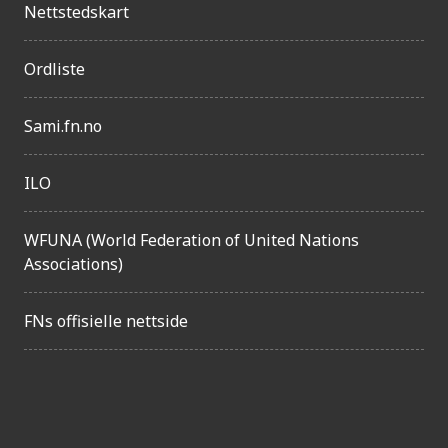
n
Nettstedskart
g
e
Ordliste
l
Sami.fn.no
i
g
ILO
h
e
WFUNA (World Federation of United Nations
t
Associations)
FNs offisielle nettside