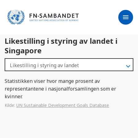
j
M
e
e
menu
r
r
m
k
l
:
Likestilling i styring av landet i
e
D
s
e
Singapore
e
t
r
t
e
e
n
Statistikken viser hvor mange prosent av
e
representantene i nasjonalforsamlingen som er
t
kvinner.
t
Kilde:
UN Sustainable Development Goals Database
s
t
e
d
e