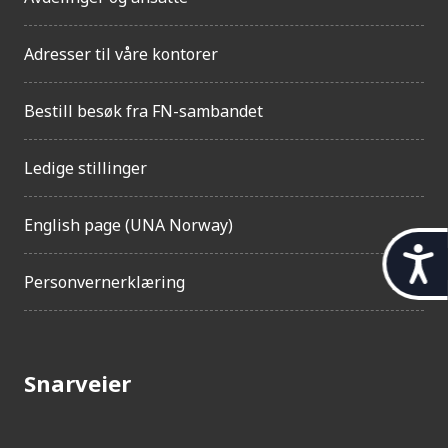
Adresser til våre kontorer
Bestill besøk fra FN-sambandet
Ledige stillinger
English page (UNA Norway)
t
Personvernerklæring
i
l
g
Snarveier
j
e