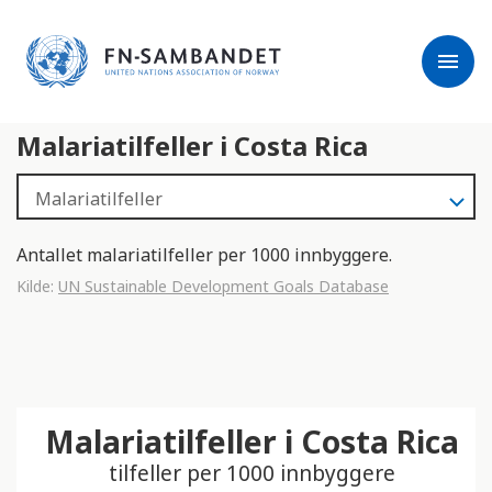
j
M
e
e
menu
r
r
m
k
l
:
Malariatilfeller i Costa Rica
e
D
s
e
e
t
r
t
e
e
Antallet malariatilfeller per 1000 innbyggere.
n
Kilde:
UN Sustainable Development Goals Database
e
t
t
s
t
Malariatilfeller i Costa Rica
e
d
tilfeller per 1000 innbyggere
e