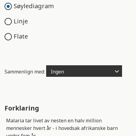
e
Søylediagram
n
g
Linje
e
l
Flate
i
g
h
e
t
Sammenlign med:
s
s
y
s
t
Forklaring
e
m
Malaria tar livet av nesten en halv million
.
mennesker hvert år - i hovedsak afrikanske barn
under fem år.