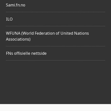
l
Sami.fn.no
i
g
ILO
h
WFUNA (World Federation of United Nations
e
Associations)
t
FNs offisielle nettside