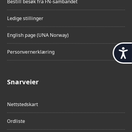
Bestill besøk fra FN-sambandet
Ledige stillinger
English page (UNA Norway)
t
Personvernerklæring
i
l
g
Snarveier
j
e
Nettstedskart
n
g
Ordliste
e