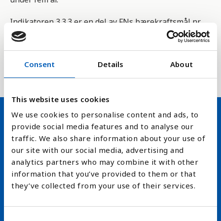
Indikatoren 3.3.3 er en del av FNs bærekraftsmål nr
3. og måler om vi kan stanse epidemiene av aids,
tuberkulose, malaria og neglisjerte tropiske
sykdommer samt bekjempe hepatitt, vannbårne og
Consent
Details
About
andre smittsomme sykdommer innen 2030.
This website uses cookies
We use cookies to personalise content and ads, to
provide social media features and to analyse our
Hold deg oppdatert på FN,
traffic. We also share information about your use of
arbeidslivsnytt eller verden i
our site with our social media, advertising and
analytics partners who may combine it with other
skolen
information that you’ve provided to them or that
they’ve collected from your use of their services.
arrow_forward
Velg nyhetsbrev
C