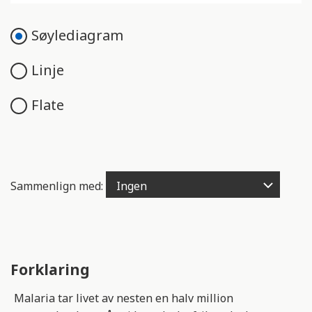
e
n
Søylediagram
g
e
Linje
l
i
Flate
g
h
e
t
s
Sammenlign med:
s
y
s
t
e
Forklaring
m
.
Malaria tar livet av nesten en halv million