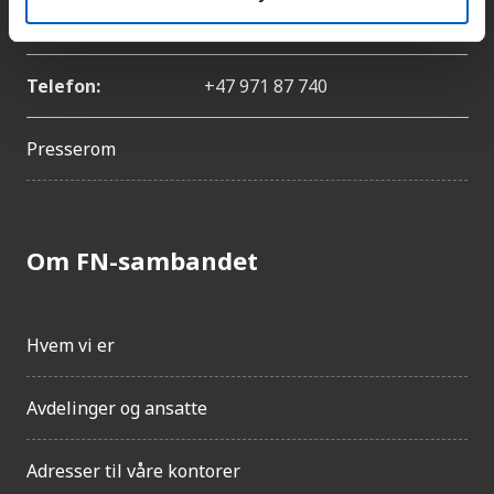
E-post:
catharina.bu@fn.no
Telefon:
+47 971 87 740
Presserom
Om FN-sambandet
Hvem vi er
Avdelinger og ansatte
Adresser til våre kontorer