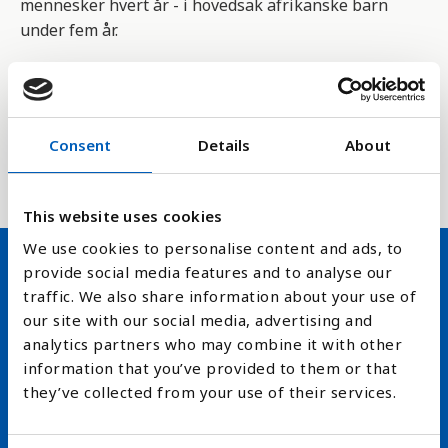
mennesker hvert år - i hovedsak afrikanske barn
under fem år.
Indikatoren 3.3.3 er en del av FNs bærekraftsmål nr
3. og måler om vi kan stanse epidemiene av aids,
tuberkulose, malaria og neglisjerte tropiske
Consent
Details
About
sykdommer samt bekjempe hepatitt, vannbårne og
andre smittsomme sykdommer innen 2030.
This website uses cookies
We use cookies to personalise content and ads, to
provide social media features and to analyse our
Hold deg oppdatert på FN,
traffic. We also share information about your use of
our site with our social media, advertising and
arbeidslivsnytt eller verden i
analytics partners who may combine it with other
skolen
information that you’ve provided to them or that
they’ve collected from your use of their services.
arrow_forward
Velg nyhetsbrev