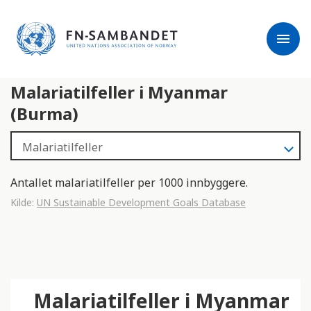
j
M
e
e
menu
r
r
m
k
l
:
Malariatilfeller i Myanmar
e
D
s
e
(Burma)
e
t
r
t
e
e
n
Antallet malariatilfeller per 1000 innbyggere.
e
Kilde:
UN Sustainable Development Goals Database
t
t
s
t
e
d
Malariatilfeller i Myanmar
e