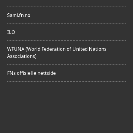
e
l
Sami.fn.no
i
g
ILO
h
e
WFUNA (World Federation of United Nations
Associations)
t
FNs offisielle nettside