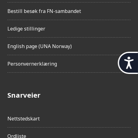
Bestill besøk fra FN-sambandet
Ledige stillinger
English page (UNA Norway)
t
Personvernerklæring
i
l
g
Snarveier
j
e
Nettstedskart
n
g
Ordliste