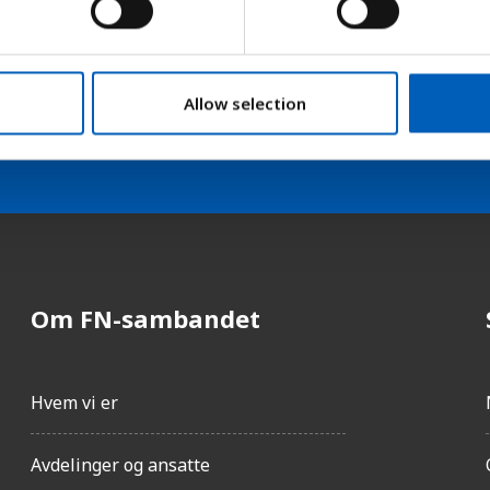
Allow selection
ivsnytt eller verden i skolen
Om FN-sambandet
Hvem vi er
Avdelinger og ansatte