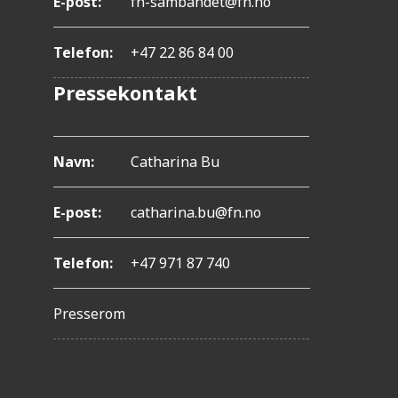
E-post:
fn-sambandet@fn.no
.
T
Telefon:
+47 22 86 84 00
r
Pressekontakt
y
k
k
Navn:
Catharina Bu
p
å
E-post:
catharina.bu@fn.no
C
Telefon:
+47 971 87 740
o
n
Presserom
t
r
o