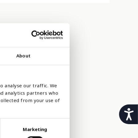
About
o analyse our traffic. We
nd analytics partners who
collected from your use of
 bevare
t
i
l rett og
Marketing
l
ilgjengelig.