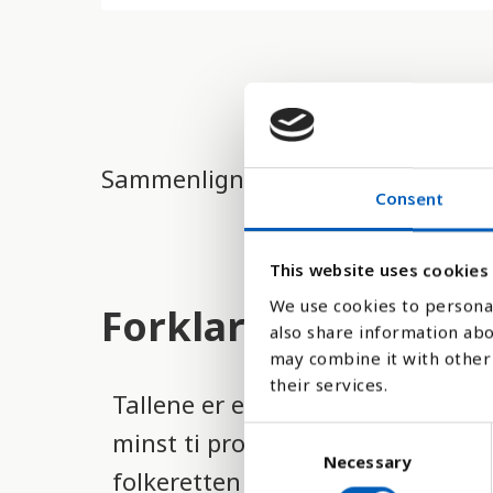
d
e
r
e
t
Sammenlign med:
t
Consent
i
l
This website uses cookies
g
We use cookies to personal
Forklaring
also share information abo
j
may combine it with other 
e
their services.
Tallene er en indikator for FNs
n
C
minst ti prosent av kyst- og hav
g
Necessary
o
folkeretten og på grunnlag av de
e
n