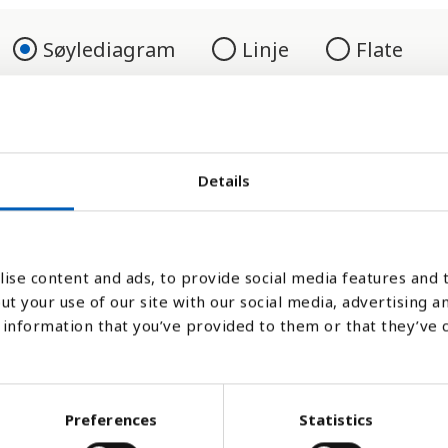
Søylediagram
Linje
Flate
Details
ise content and ads, to provide social media features and t
ut your use of our site with our social media, advertising a
information that you’ve provided to them or that they’ve 
 bærekraftmål delmål nummer 14.5 som er å
områdene innen 2020, i samsvar med nasjona
Preferences
Statistics
n beste vitenskapelige kunnskapen som er t