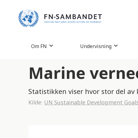
M
e
r
k
:
Om FN
Undervisning
D
e
Marine verne
t
t
Statistikken viser hvor stor del 
e
Kilde:
UN Sustainable Development Goal
n
e
t
t