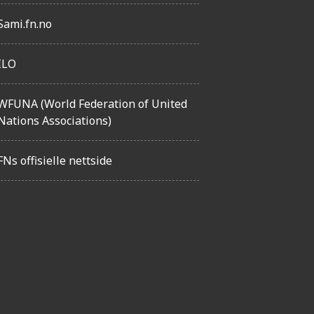
Sami.fn.no
ILO
WFUNA (World Federation of United
Nations Associations)
FNs offisielle nettside