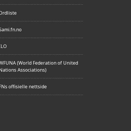
Ordliste
Sami.fn.no
ILO
WFUNA (World Federation of United
Nations Associations)
FNs offisielle nettside