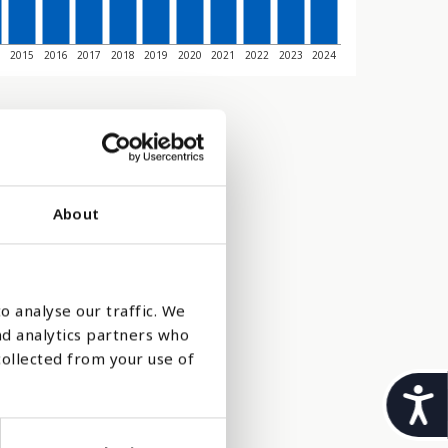
4
2015
2016
2017
2018
2019
2020
2021
2022
2023
2024
About
o analyse our traffic. We
nd analytics partners who
collected from your use of
t
i
 som har