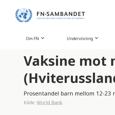
M
e
r
k
:
Om FN
Undervisning
D
e
Vaksine mot m
t
t
(Hviterusslan
e
n
Prosentandel barn mellom 12-23 
e
Kilde:
World Bank
t
t