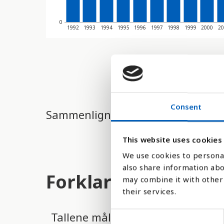
d
e
0
1992
1993
1994
1995
1996
1997
1998
1999
2000
20
r
e
t
t
i
Consent
Sammenlign med:
l
g
This website uses cookies
j
We use cookies to personal
also share information abo
e
Forklaring
may combine it with other 
n
their services.
g
Tallene måler hvor mange prosen
C
e