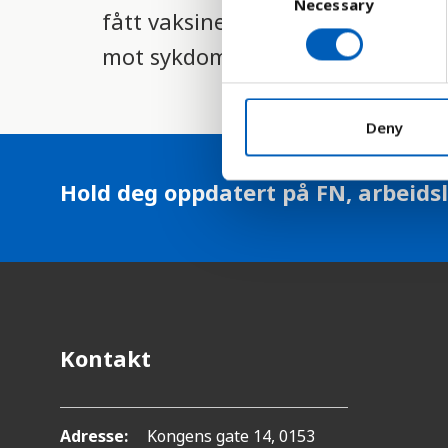
Necessary
o
fått vaksine mot meslinger. Ette
l
n
mot sykdommen.
i
s
e
g
n
h
t
Deny
S
e
e
t
Hold deg oppdatert på FN, arbeidsl
l
s
e
c
s
t
y
i
s
o
n
t
Kontakt
e
m
Adresse:
Kongens gate 14, 0153