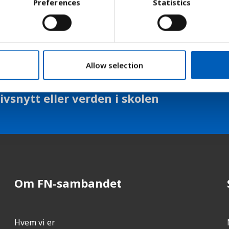
Preferences
Statistics
r en dose regner man at barnet er godt nok 
Allow selection
ivsnytt eller verden i skolen
Om FN-sambandet
Hvem vi er