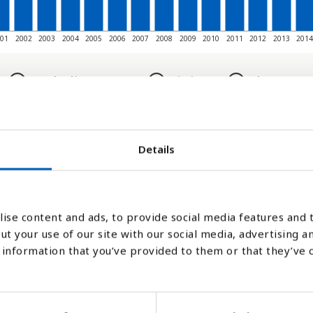
01
2002
2003
2004
2005
2006
2007
2008
2009
2010
2011
2012
2013
201
Søylediagram
Linje
Flate
Details
ise content and ads, to provide social media features and t
ut your use of our site with our social media, advertising a
information that you’ve provided to them or that they’ve 
t av barna i landet mellom 12-23 måneder