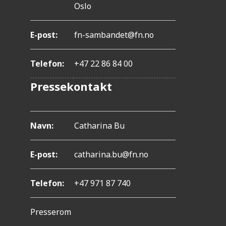
.
Oslo
T
r
E-post:
fn-sambandet@fn.no
y
Telefon:
+47 22 86 84 00
k
Pressekontakt
k
p
å
Navn:
Catharina Bu
C
o
E-post:
catharina.bu@fn.no
n
Telefon:
+47 971 87 740
t
r
Presserom
o