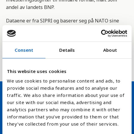
andel av landets BNP.
Dataene er fra SIPRI og baserer seg på NATO sine
definisjoner, som inkluderer alle utgifter på væpna
styrker, inkludert fredsbevarende styrker,
forsvarsdepartement og andre militære organ,
Consent
Details
About
paramilitære som blir trent til militæroperasjoner,
og aktiviteter i verdensrommet. samt militær hjelp
til andre land.
This website uses cookies
We use cookies to personalise content and ads, to
provide social media features and to analyse our
traffic. We also share information about your use of
Hold deg oppdatert på FN,
our site with our social media, advertising and
analytics partners who may combine it with other
arbeidslivsnytt eller verden i
information that you’ve provided to them or that
skolen
they’ve collected from your use of their services.