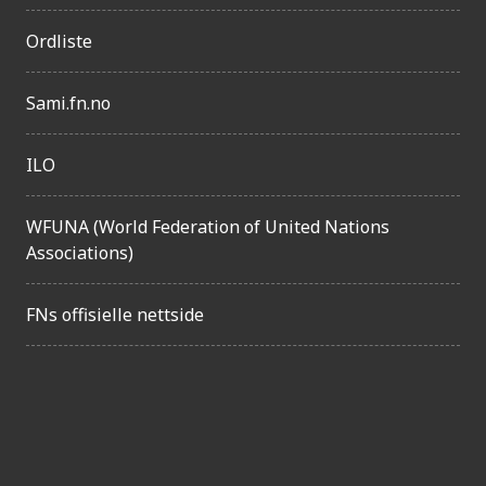
g
Ordliste
e
l
Sami.fn.no
i
g
ILO
h
e
WFUNA (World Federation of United Nations
t
Associations)
FNs offisielle nettside