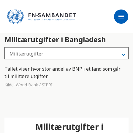
j
M
e
e
menu
r
r
m
k
l
:
Militærutgifter i Bangladesh
e
D
s
e
e
t
r
t
e
e
Tallet viser hvor stor andel av BNP i et land som går
n
til militære utgifter
e
Kilde:
World Bank / SIPRI
t
t
s
t
e
Militærutgifter i
d
e