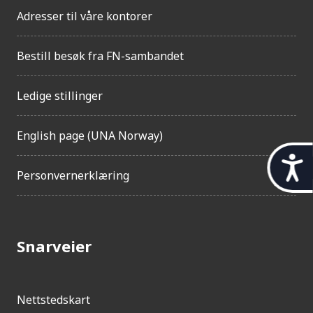
Adresser til våre kontorer
Bestill besøk fra FN-sambandet
Ledige stillinger
English page (UNA Norway)
t
Personvernerklæring
i
l
g
Snarveier
j
e
n
Nettstedskart