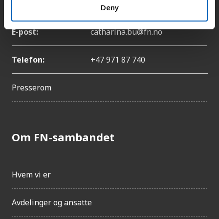
Navn:
Catharina Bu
Deny
E-post:
catharina.bu@fn.no
Telefon:
+47 971 87 740
Presserom
Om FN-sambandet
Hvem vi er
Avdelinger og ansatte