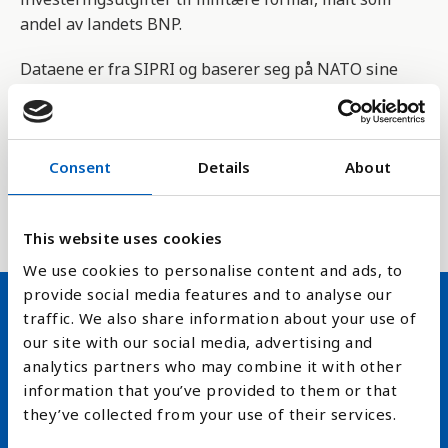
andel av landets BNP.
Dataene er fra SIPRI og baserer seg på NATO sine
definisjoner, som inkluderer alle utgifter på væpna
styrker, inkludert fredsbevarende styrker,
forsvarsdepartement og andre militære organ,
Consent
Details
About
paramilitære som blir trent til militæroperasjoner,
og aktiviteter i verdensrommet. samt militær hjelp
til andre land.
This website uses cookies
We use cookies to personalise content and ads, to
provide social media features and to analyse our
traffic. We also share information about your use of
Hold deg oppdatert på FN,
our site with our social media, advertising and
analytics partners who may combine it with other
arbeidslivsnytt eller verden i
information that you’ve provided to them or that
skolen
they’ve collected from your use of their services.