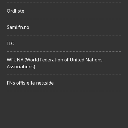
g
Ordliste
e
l
Sami.fn.no
i
g
ILO
h
e
WFUNA (World Federation of United Nations
t
Associations)
FNs offisielle nettside