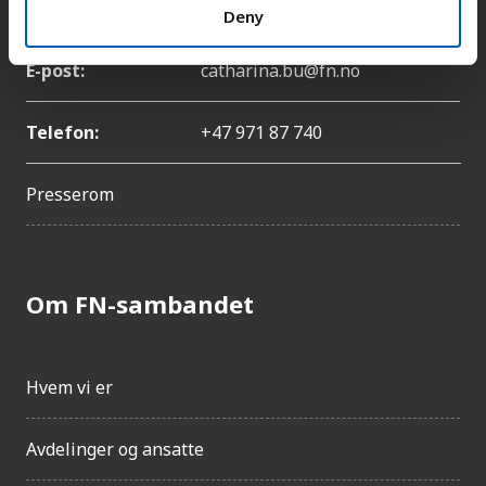
Navn:
Catharina Bu
Deny
E-post:
catharina.bu@fn.no
Telefon:
+47 971 87 740
Presserom
Om FN-sambandet
Hvem vi er
Avdelinger og ansatte