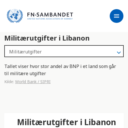
j
M
e
e
menu
r
r
m
k
l
:
Militærutgifter i Libanon
e
D
s
e
e
t
r
t
e
e
Tallet viser hvor stor andel av BNP i et land som går
n
til militære utgifter
e
Kilde:
World Bank / SIPRI
t
t
s
t
e
Militærutgifter i Libanon
d
e