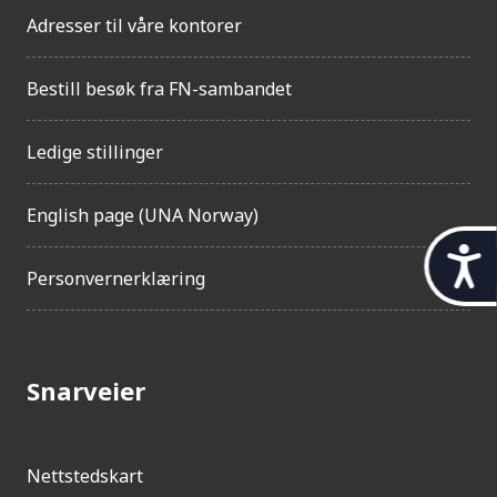
Adresser til våre kontorer
Bestill besøk fra FN-sambandet
Ledige stillinger
English page (UNA Norway)
t
Personvernerklæring
i
l
g
Snarveier
j
e
n
Nettstedskart