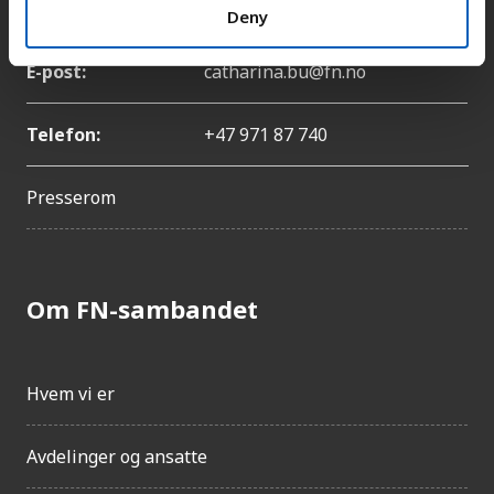
Navn:
Catharina Bu
Deny
E-post:
catharina.bu@fn.no
Telefon:
+47 971 87 740
Presserom
Om FN-sambandet
Hvem vi er
Avdelinger og ansatte