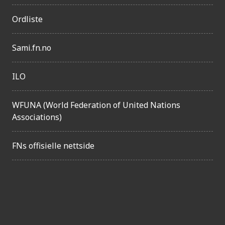
g
Ordliste
e
l
Sami.fn.no
i
g
ILO
h
e
WFUNA (World Federation of United Nations
t
Associations)
FNs offisielle nettside