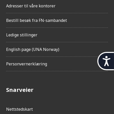
Adresser til våre kontorer
Bestill besøk fra FN-sambandet
Ledige stillinger
English page (UNA Norway)
t
Personvernerklæring
i
l
g
Snarveier
j
e
n
Nettstedskart