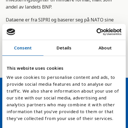
andel av landets BNP.
Dataene er fra SIPRI og baserer seg på NATO sine
definisjoner, som inkluderer alle utgifter på væpna
styrker, inkludert fredsbevarende styrker,
forsvarsdepartement og andre militære organ,
Consent
Details
About
paramilitære som blir trent til militæroperasjoner,
og aktiviteter i verdensrommet. samt militær hjelp
til andre land.
This website uses cookies
We use cookies to personalise content and ads, to
provide social media features and to analyse our
traffic. We also share information about your use of
Hold deg oppdatert på FN,
our site with our social media, advertising and
analytics partners who may combine it with other
arbeidslivsnytt eller verden i
information that you’ve provided to them or that
skolen
they’ve collected from your use of their services.