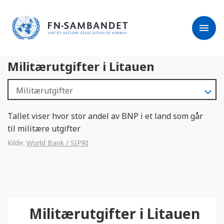
j
M
e
e
menu
r
r
m
k
l
:
Militærutgifter i Litauen
e
D
s
e
e
t
r
t
e
e
Tallet viser hvor stor andel av BNP i et land som går
n
til militære utgifter
e
Kilde:
World Bank / SIPRI
t
t
s
t
e
Militærutgifter i Litauen
d
e