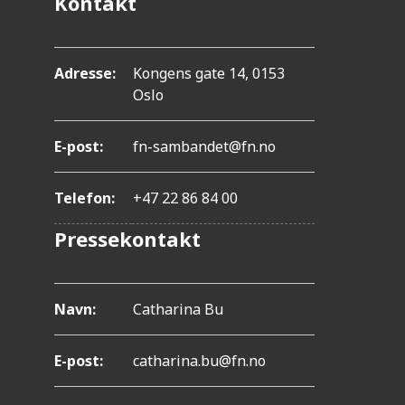
Kontakt
.
T
r
Adresse:
Kongens gate 14, 0153
y
Oslo
k
E-post:
fn-sambandet@fn.no
k
p
Telefon:
+47 22 86 84 00
å
Pressekontakt
C
o
n
Navn:
Catharina Bu
t
r
E-post:
catharina.bu@fn.no
o