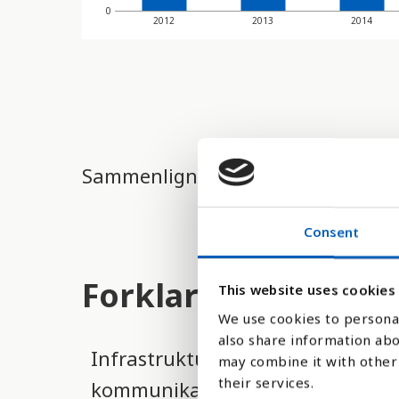
d
0
2012
2013
2014
e
r
e
t
t
Sammenlign med:
i
l
Consent
g
j
Forklaring
This website uses cookies
e
We use cookies to personal
n
also share information abo
Infrastruktur og økonomisk utvik
g
may combine it with other 
their services.
kommunikasjonsteknologi. Andele
e