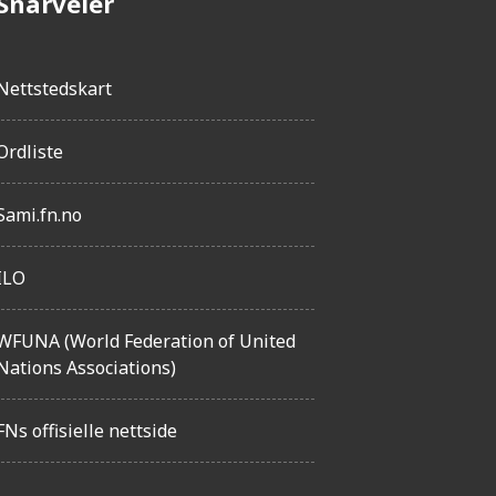
Snarveier
Nettstedskart
Ordliste
Sami.fn.no
ILO
WFUNA (World Federation of United
Nations Associations)
FNs offisielle nettside