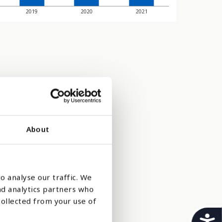
2019
2020
2021
About
o analyse our traffic. We
nd analytics partners who
collected from your use of
nettverk er
t