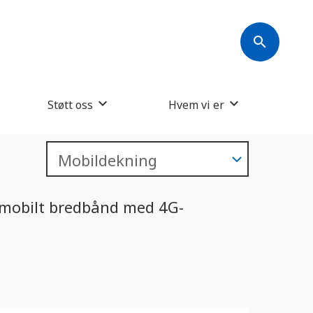
s
k
search
j
e
r
Støtt oss
Hvem vi er
m
l
e
s
v mobilt bredbånd med 4G-
e
r
e