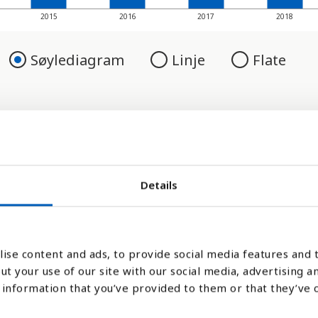
2015
2016
2017
2018
Søylediagram
Linje
Flate
Details
ise content and ads, to provide social media features and t
ut your use of our site with our social media, advertising a
ling er avhengig av informasjons- og
information that you’ve provided to them or that they’ve 
n av befolkningen som dekkes av et mobil