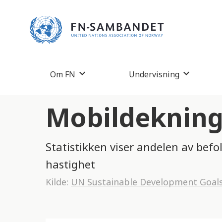
M
e
r
k
:
Om FN
Undervisning
D
e
Mobildekning 
t
t
Statistikken viser andelen av be
e
hastighet
n
Kilde:
UN Sustainable Development Goal
e
t
t