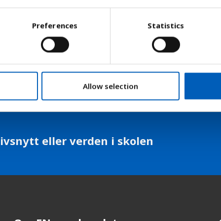
ing.
Preferences
Statistics
ærekraftsmål, delmål 9c1, å øke tilgangen ti
eknologi betydelig, og arbeide for at de 
rimelig tilgang til Internett innen 2020.
Allow selection
ivsnytt eller verden i skolen