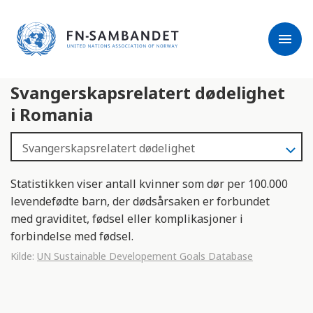
j
M
e
e
menu
r
r
m
k
l
:
Svangerskapsrelatert dødelighet
e
D
s
e
i Romania
e
t
r
t
e
e
n
Statistikken viser antall kvinner som dør per 100.000
e
levendefødte barn, der dødsårsaken er forbundet
t
med graviditet, fødsel eller komplikasjoner i
t
forbindelse med fødsel.
s
Kilde:
UN Sustainable Developement Goals Database
t
e
d
e