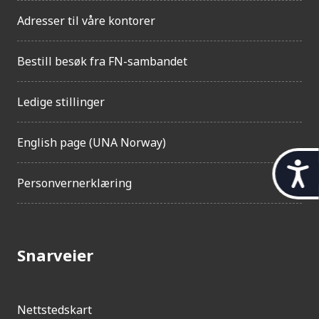
Adresser til våre kontorer
Bestill besøk fra FN-sambandet
Ledige stillinger
English page (UNA Norway)
t
Personvernerklæring
i
l
g
Snarveier
j
e
n
Nettstedskart