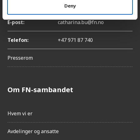
Navn:
Catharina Bu
Deny
E-post:
catharina.bu@fn.no
Telefon:
+47 971 87 740
Presserom
Om FN-sambandet
Hvem vi er
Avdelinger og ansatte