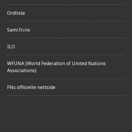
g
Ordliste
e
l
Sami.fn.no
i
g
ILO
h
e
WFUNA (World Federation of United Nations
t
Associations)
FNs offisielle nettside