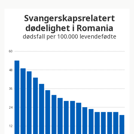
t
i
Svangerskapsrelatert
n
dødelighet i Romania
n
e
dødsfall per 100.000 levendefødte
h
o
60
l
d
e
48
r
e
36
t
t
i
24
l
g
12
j