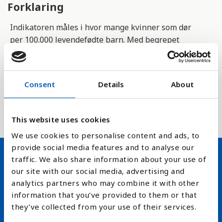
Forklaring
Indikatoren måles i hvor mange kvinner som dør
per 100.000 levendefødte barn. Med begrepet
levendefødte mener man barn som viser livstegn
ved fødsel.
Consent
Details
About
Indikatoren 3.1.1 er del av FNs bærekraftsmål om
helse der målet er å redusere svangerskapsrelatert
dødelighet til under 70 per 100.000 fødsler.
This website uses cookies
We use cookies to personalise content and ads, to
provide social media features and to analyse our
traffic. We also share information about your use of
our site with our social media, advertising and
Hold deg oppdatert på FN,
analytics partners who may combine it with other
arbeidslivsnytt eller verden i
information that you’ve provided to them or that
skolen
they’ve collected from your use of their services.