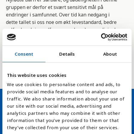
gruppen er derfor et svært sensitivt mål på
endringer i samfunnet. Over tid kan nedgang i
dette tallet si oss noe om økt levestandard, bedre
velferdsordninger (for mor og barn) og medisinske
fremskritt.
Statistikken er en indikator for FNs bærekraftsmål
Consent
Details
About
med målsetting 3.2.2 om å redusere dødeligheten
blant nyfødte til høyst 12 per 1 000 levendefødte
innen 2030.
This website uses cookies
We use cookies to personalise content and ads, to
provide social media features and to analyse our
traffic. We also share information about your use of
our site with our social media, advertising and
Hold deg oppdatert på FN,
analytics partners who may combine it with other
arbeidslivsnytt eller verden i
information that you’ve provided to them or that
they’ve collected from your use of their services.
skolen