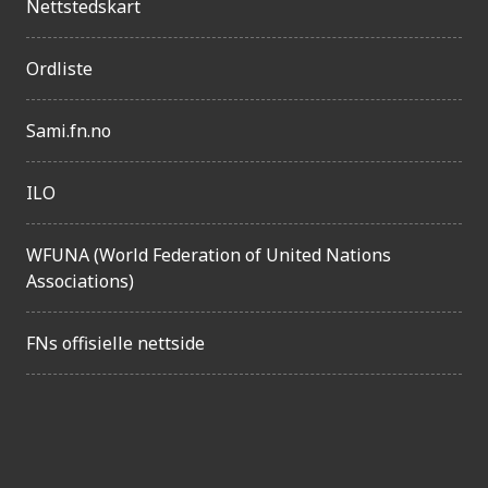
Nettstedskart
g
e
Ordliste
l
Sami.fn.no
i
g
ILO
h
e
WFUNA (World Federation of United Nations
t
Associations)
FNs offisielle nettside