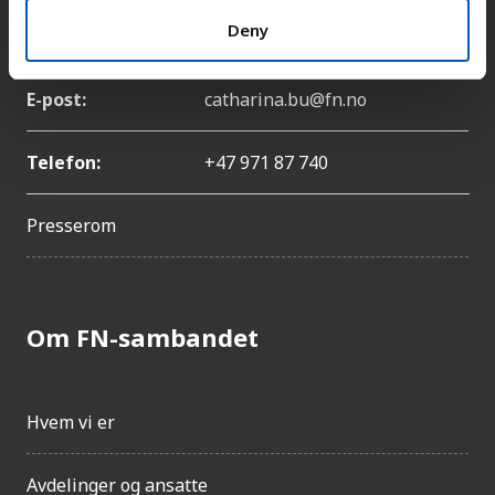
Deny
Navn:
Catharina Bu
E-post:
catharina.bu@fn.no
Telefon:
+47 971 87 740
Presserom
Om FN-sambandet
Hvem vi er
Avdelinger og ansatte