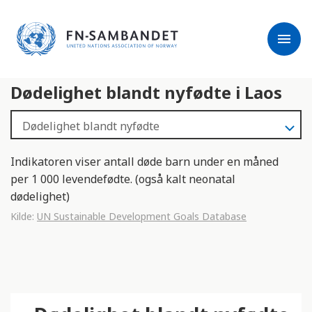
j
M
e
e
menu
r
r
m
k
l
:
Dødelighet blandt nyfødte i Laos
e
D
s
e
e
t
r
t
e
e
Indikatoren viser antall døde barn under en måned
n
per 1 000 levendefødte. (også kalt neonatal
e
dødelighet)
t
Kilde:
UN Sustainable Development Goals Database
t
s
t
e
d
e