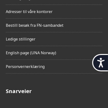
Adresser til våre kontorer
Bestill besøk fra FN-sambandet
Ledige stillinger
English page (UNA Norway)
t
Personvernerklæring
i
l
g
Snarveier
j
e
n