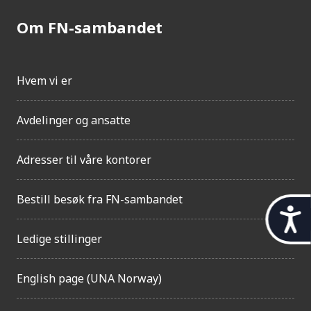
Om FN-sambandet
Hvem vi er
Avdelinger og ansatte
Adresser til våre kontorer
Bestill besøk fra FN-sambandet
t
i
Ledige stillinger
l
English page (UNA Norway)
g
j