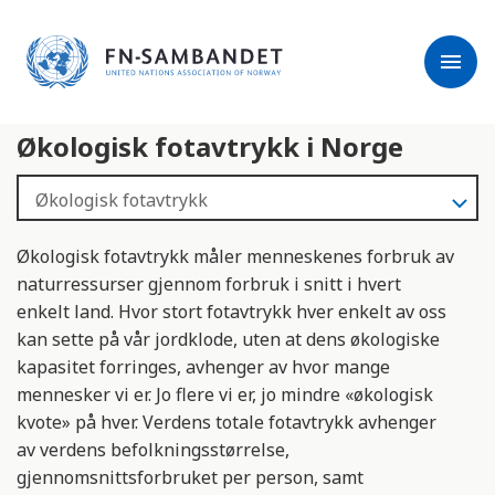
j
M
e
e
menu
r
r
m
k
l
:
Økologisk fotavtrykk i Norge
e
D
s
e
e
t
r
t
e
e
Økologisk fotavtrykk måler menneskenes forbruk av
n
naturressurser gjennom forbruk i snitt i hvert
e
enkelt land. Hvor stort fotavtrykk hver enkelt av oss
t
kan sette på vår jordklode, uten at dens økologiske
t
kapasitet forringes, avhenger av hvor mange
s
mennesker vi er. Jo flere vi er, jo mindre «økologisk
t
kvote» på hver. Verdens totale fotavtrykk avhenger
e
av verdens befolkningsstørrelse,
d
gjennomsnittsforbruket per person, samt
e