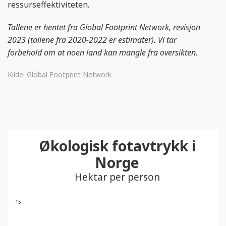
ressurseffektiviteten.
t
i
Tallene er hentet fra
Global Footprint Network
, revisjon
n
2023 (tallene fra 2020-2022 er estimater). Vi tar
n
forbehold om at noen land kan mangle fra oversikten.
e
h
Kilde:
Global Footprint Network
o
l
d
e
r
Økologisk fotavtrykk i
e
t
Norge
t
Hektar per person
i
l
g
15
j