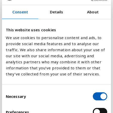
Indikatoren tar utgangspunkt i at alle mennesker
på jorda har en tilmålt mengde «plass» eller
Consent
Details
About
ressurser til rådighet, noe som er beregnet til å
være 1,6 hektar per person. Hvis et lands
økologiske fotavtrykk er 6,4 hektar per person,
This website uses cookies
krever innbyggerne altså fire ganger mer ressurser
We use cookies to personalise content and ads, to
og avfall enn det planeten vår kan regenerere og
provide social media features and to analyse our
absorbere i atmosfæren.
traffic. We also share information about your use of
our site with our social media, advertising and
For å beregne kvoten hver enkelt har, legger man
analytics partners who may combine it with other
sammen alt produktivt areal over hele verden og
information that you’ve provided to them or that
deler på antall innbyggere. Her er all dyrkbar jord,
they’ve collected from your use of their services.
beitemark, bebygde områder og sjøområder tatt
med. I tillegg har alle 30 millioner arter som
menneskene deler planeten med sin kvote av areal,
C
og det er «satt av» 12 prosent av den økologiske
Necessary
o
kapasiteten (med alle økosystemtyper
n
representert) for å beskytte mangfoldet.
s
Preferences