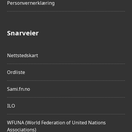
Personvernerklæring
e
n
g
Snarveier
e
l
i
Nettstedskart
g
h
Ordliste
e
Sami.fn.no
t
ILO
WFUNA (World Federation of United Nations
Associations)