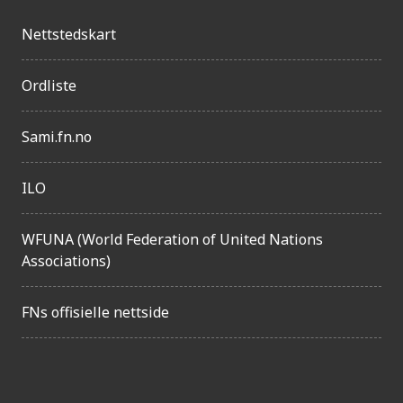
l
Nettstedskart
i
g
Ordliste
h
Sami.fn.no
e
t
ILO
WFUNA (World Federation of United Nations
Associations)
FNs offisielle nettside