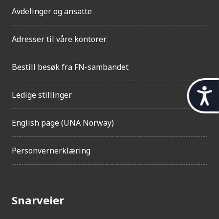
Avdelinger og ansatte
Adresser til våre kontorer
Bestill besøk fra FN-sambandet
t
Ledige stillinger
i
English page (UNA Norway)
l
g
Personvernerklæring
j
e
n
Snarveier
g
e