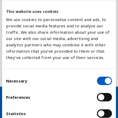
0-40 poeng
= Svært problematisk/ikke
tilfredsstillende nivå
This website uses cookies
We use cookies to personalise content and ads, to
Pressefrihetsindeksen utarbeides av den
provide social media features and to analyse our
internasjonale organisasjonen
Reportere uten
traffic. We also share information about your use of
grenser (RSF).
our site with our social media, advertising and
analytics partners who may combine it with other
Organisasjonen rangerer flesteparten av verdens
information that you’ve provided to them or that
land ut fra spørreundersøkelser blant reportere,
they’ve collected from your use of their services.
menneskerettighetsaktivister, advokater og
forskere. I tillegg kommer kvalitative data om
angrep på, eller vold mot, journalister.
C
Necessary
o
n
s
Preferences
e
Hold deg oppdatert på FN,
n
arbeidslivsnytt eller verden i
t
Statistics