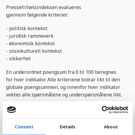
Pressefrihetsindeksen evalueres
gjennom følgende kriterier:
- politisk kontekst
- juridisk rammeverk
- økonomisk kontekst
- sosiokulturell kontekst
- sikkerhet
En underordnet poengsum fra 0 til 100 beregnes
for hver indikator. Alle kriteriene bidrar likt til den
globale poengsummen, og innenfor hver indikator
vektes alle spørsmålene og underspørsmålene likt.
85-100 poeng
= Bra
70-85 poeng
= Tilfredsstillende
55-70 poeng
= Noe problematisk
Consent
Details
About
40-55 poeng
= Problematisk