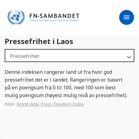
j
M
e
e
menu
r
r
m
k
l
:
Pressefrihet i Laos
e
D
s
e
e
t
r
t
e
e
Denne indeksen rangerer land ut fra hvor god
n
pressefrihet det er i landet. Rangeringen er basert
e
på en poengsum fra 0 til 100, med 100 som best
t
mulig poengsum (høyest mulig nivå av pressefrihet).
t
Kilde:
World Wide Press Freedom Index
s
t
e
d
e