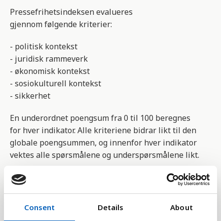
Pressefrihetsindeksen evalueres
gjennom følgende kriterier:
- politisk kontekst
- juridisk rammeverk
- økonomisk kontekst
- sosiokulturell kontekst
- sikkerhet
En underordnet poengsum fra 0 til 100 beregnes
for hver indikator. Alle kriteriene bidrar likt til den
globale poengsummen, og innenfor hver indikator
vektes alle spørsmålene og underspørsmålene likt.
85-100 poeng
= Bra
70-85 poeng
= Tilfredsstillende
55-70 poeng
= Noe problematisk
Consent
Details
About
40-55 poeng
= Problematisk