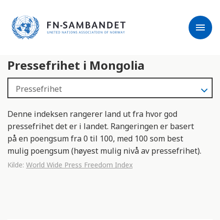
j
M
e
e
menu
r
r
m
k
l
:
Pressefrihet i Mongolia
e
D
s
e
e
t
r
t
e
e
Denne indeksen rangerer land ut fra hvor god
n
pressefrihet det er i landet. Rangeringen er basert
e
på en poengsum fra 0 til 100, med 100 som best
t
mulig poengsum (høyest mulig nivå av pressefrihet).
t
Kilde:
World Wide Press Freedom Index
s
t
e
d
e