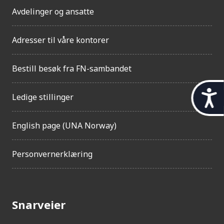
Avdelinger og ansatte
Adresser til våre kontorer
Bestill besøk fra FN-sambandet
t
Ledige stillinger
i
English page (UNA Norway)
l
g
Personvernerklæring
j
e
n
Snarveier
g
e