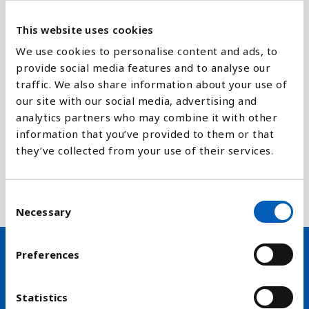
0-40 poeng
= Svært problematisk/ikke
tilfredsstillende nivå
This website uses cookies
We use cookies to personalise content and ads, to
Pressefrihetsindeksen utarbeides av den
provide social media features and to analyse our
internasjonale organisasjonen
Reportere uten
traffic. We also share information about your use of
grenser (RSF).
our site with our social media, advertising and
analytics partners who may combine it with other
Organisasjonen rangerer flesteparten av verdens
information that you’ve provided to them or that
land ut fra spørreundersøkelser blant reportere,
they’ve collected from your use of their services.
menneskerettighetsaktivister, advokater og
forskere. I tillegg kommer kvalitative data om
angrep på, eller vold mot, journalister.
C
Necessary
o
n
s
Preferences
e
Hold deg oppdatert på FN,
n
arbeidslivsnytt eller verden i
t
Statistics