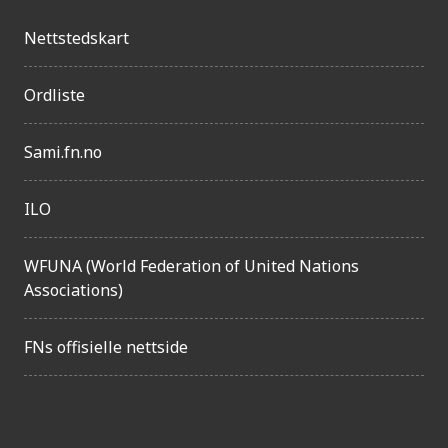
l
Nettstedskart
i
g
Ordliste
h
Sami.fn.no
e
t
ILO
WFUNA (World Federation of United Nations
Associations)
FNs offisielle nettside