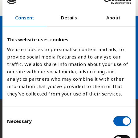
Consent
Details
About
Hold deg oppdatert på FN,
This website uses cookies
arbeidslivsnytt eller verden i
We use cookies to personalise content and ads, to
provide social media features and to analyse our
skolen
traffic. We also share information about your use of
our site with our social media, advertising and
arrow_forward
Velg nyhetsbrev
analytics partners who may combine it with other
information that you’ve provided to them or that
they’ve collected from your use of their services.
Kontakt
C
Necessary
o
n
s
Adresse:
Kongens gate 14, 0153 Oslo