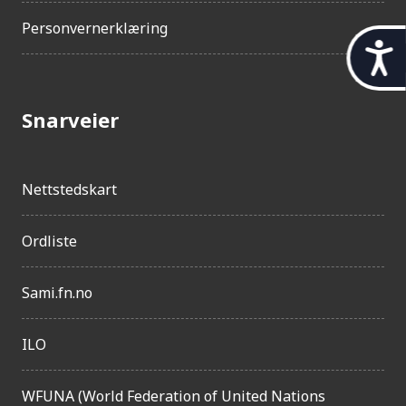
Personvernerklæring
t
i
l
Snarveier
g
j
Nettstedskart
e
n
Ordliste
g
e
Sami.fn.no
l
i
ILO
g
WFUNA (World Federation of United Nations
h