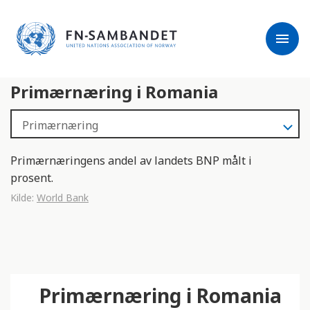
j
M
e
e
menu
r
r
m
k
l
:
Primærnæring i Romania
e
D
s
e
e
t
r
t
e
e
Primærnæringens andel av landets BNP målt i
n
prosent.
e
Kilde:
World Bank
t
t
s
t
e
Primærnæring i Romania
d
e