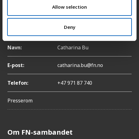
n
Allow selection
Telefon:
+47 22 86 84 00
Pressekontakt
Deny
Navn:
Catharina Bu
E-post:
catharina.bu@fn.no
Telefon:
+47 971 87 740
Presserom
Om FN-sambandet