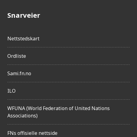
j
Snarveier
e
n
g
Nettstedskart
e
Ordliste
l
i
Sami.fn.no
g
h
ILO
e
t
WFUNA (World Federation of United Nations
Associations)
FNs offisielle nettside