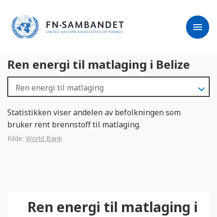
j
M
e
e
menu
r
r
m
k
l
:
Ren energi til matlaging i Belize
e
D
s
e
e
t
r
t
e
e
Statistikken viser andelen av befolkningen som
n
bruker rent brennstoff til matlaging.
e
Kilde:
World Bank
t
t
s
t
e
Ren energi til matlaging i
d
e