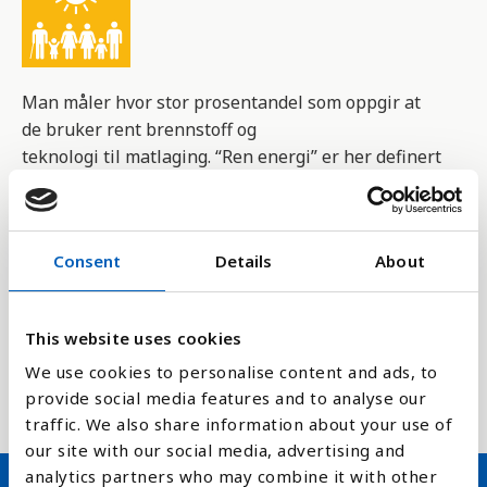
Man måler hvor stor prosentandel som oppgir at
de bruker rent brennstoff og
teknologi til matlaging. “Ren energi” er her definert
som energi med lave klimagassutslipp, eller om
brennstoffet er innenfor av Verdens
helseorganisasjon sine anbefalinger for brennstoff
Consent
Details
About
til innendørs bruk (for eksempel er ubehandlet
kull og parafin brennstoff som ikke er anbefalt)
This website uses cookies
Indikatoren er del av FNs bærekraftmål,
delmål 7.1 som handler om å sikre tilgang til billig,
We use cookies to personalise content and ads, to
pålitelig, bærekraftig og moderne energi for alle.
provide social media features and to analyse our
traffic. We also share information about your use of
our site with our social media, advertising and
analytics partners who may combine it with other