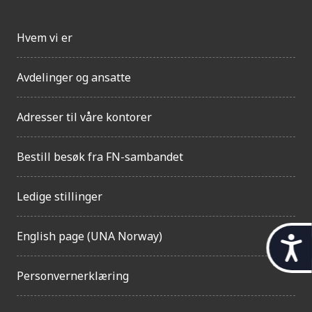
Hvem vi er
Avdelinger og ansatte
Adresser til våre kontorer
Bestill besøk fra FN-sambandet
Ledige stillinger
English page (UNA Norway)
t
i
Personvernerklæring
l
g