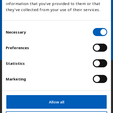
information that you’ve provided to them or that
Hold deg oppdatert på FN,
they’ve collected from your use of their services.
arbeidslivsnytt eller verden i
skolen
C
Necessary
o
n
arrow_forward
Velg nyhetsbrev
s
Preferences
e
n
t
Statistics
S
Kontakt
e
Marketing
l
e
Adresse:
Kongens gate 14, 0153 Oslo
c
t
Allow all
i
E-post:
fn-sambandet@fn.no
o