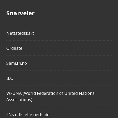
j
Snarveier
e
n
g
Nettstedskart
e
Ordliste
l
i
Sami.fn.no
g
h
ILO
e
t
WFUNA (World Federation of United Nations
Associations)
FNs offisielle nettside