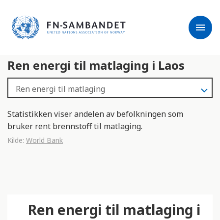
j
M
e
e
menu
r
r
m
k
l
:
Ren energi til matlaging i Laos
e
D
s
e
e
t
r
t
e
e
Statistikken viser andelen av befolkningen som
n
bruker rent brennstoff til matlaging.
e
Kilde:
World Bank
t
t
s
t
e
Ren energi til matlaging i
d
e