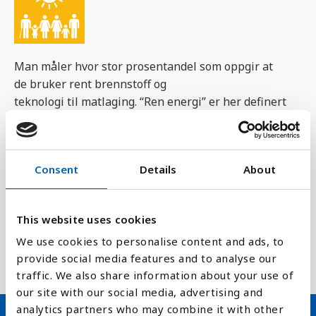
Man måler hvor stor prosentandel som oppgir at
de bruker rent brennstoff og
teknologi til matlaging. “Ren energi” er her definert
som energi med lave klimagassutslipp, eller om
brennstoffet er innenfor av Verdens
helseorganisasjon sine anbefalinger for brennstoff
Consent
Details
About
til innendørs bruk (for eksempel er ubehandlet
kull og parafin brennstoff som ikke er anbefalt)
This website uses cookies
Indikatoren er del av FNs bærekraftmål,
delmål 7.1 som handler om å sikre tilgang til billig,
We use cookies to personalise content and ads, to
pålitelig, bærekraftig og moderne energi for alle.
provide social media features and to analyse our
traffic. We also share information about your use of
our site with our social media, advertising and
analytics partners who may combine it with other