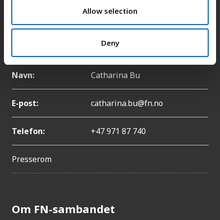
n
Allow selection
Telefon:
+47 22 86 84 00
Pressekontakt
Deny
Navn:
Catharina Bu
E-post:
catharina.bu@fn.no
Telefon:
+47 971 87 740
Presserom
Om FN-sambandet