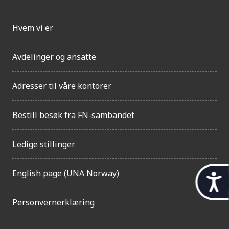
Hvem vi er
Avdelinger og ansatte
Adresser til våre kontorer
Bestill besøk fra FN-sambandet
Ledige stillinger
English page (UNA Norway)
t
i
Personvernerklæring
l
g