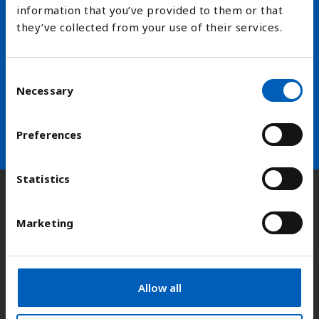
information that you’ve provided to them or that
Hold deg oppdatert på FN,
they’ve collected from your use of their services.
arbeidslivsnytt eller verden i
skolen
C
Necessary
o
n
arrow_forward
Velg nyhetsbrev
s
Preferences
e
n
t
Statistics
S
Kontakt
e
Marketing
l
e
Adresse:
Kongens gate 14, 0153 Oslo
c
t
Allow all
i
E-post:
fn-sambandet@fn.no
o