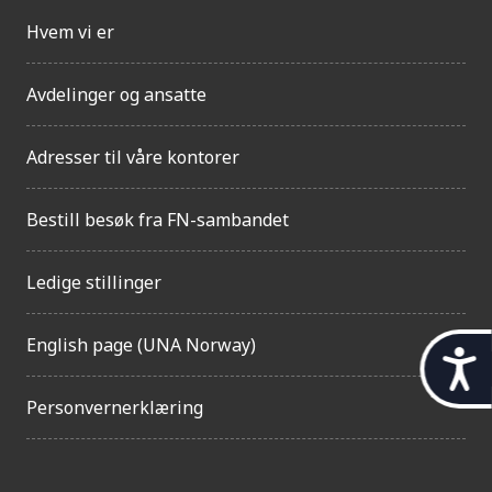
Hvem vi er
Avdelinger og ansatte
Adresser til våre kontorer
Bestill besøk fra FN-sambandet
Ledige stillinger
English page (UNA Norway)
t
i
Personvernerklæring
l
g