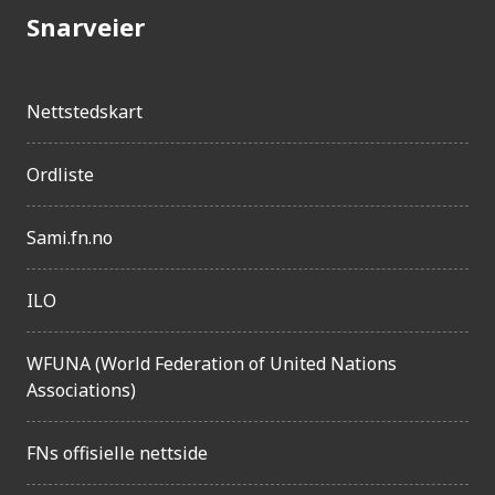
j
Snarveier
e
n
Nettstedskart
g
e
Ordliste
l
i
Sami.fn.no
g
h
ILO
e
t
WFUNA (World Federation of United Nations
Associations)
FNs offisielle nettside