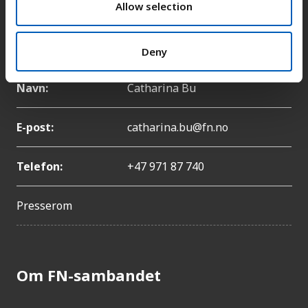
Telefon:
+47 22 86 84 00
n
Allow selection
Pressekontakt
Deny
Navn:
Catharina Bu
E-post:
catharina.bu@fn.no
Telefon:
+47 971 87 740
Presserom
Om FN-sambandet