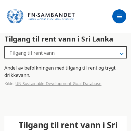
j
M
e
e
menu
r
r
m
k
l
:
Tilgang til rent vann i Sri Lanka
e
D
s
e
e
t
r
t
e
e
Andel av befolkningen med tilgang til rent og trygt
n
drikkevann.
e
Kilde:
UN Sustainable Development Goal Database
t
t
s
t
e
Tilgang til rent vann i Sri
d
e