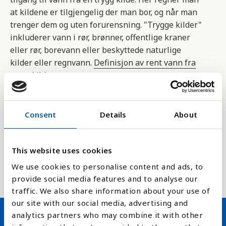
at kildene er tilgjengelig der man bor, og når man
trenger dem og uten forurensning. "Trygge kilder"
inkluderer vann i rør, brønner, offentlige kraner
eller rør, borevann eller beskyttede naturlige
kilder eller regnvann.
Definisjon av rent vann fra
trygg kilde
Indikatoren er en del av FNs bærekraftsmål
nummer 6.1.1 om å sikre tilgang til vann for alle.
Consent
Details
About
Det er Verdens helseorganisasjon(WHO) og FNs
barnefond (UNICEF)
som samler inn data basert på
This website uses cookies
administrative kilder, nasjonale målinger og
We use cookies to personalise content and ads, to
spørreundersøkelser hos befolkningen.
provide social media features and to analyse our
traffic. We also share information about your use of
our site with our social media, advertising and
analytics partners who may combine it with other