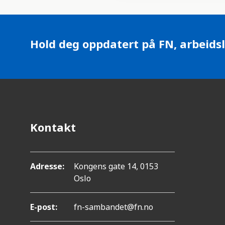
.
i
T
o
n
r
Hold deg oppdatert på FN, arbeidsl
y
k
k
p
å
Kontakt
C
o
Adresse:
Kongens gate 14, 0153
n
Oslo
t
r
E-post:
fn-sambandet@fn.no
o