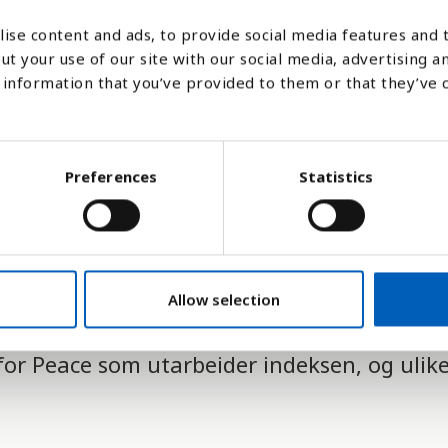
n over landet.
ise content and ads, to provide social media features and t
ut your use of our site with our social media, advertising a
igger til grunn for indeksen er
information that you’ve provided to them or that they’ve 
ng
Preferences
Statistics
Allow selection
or Peace som utarbeider indeksen, og ulike