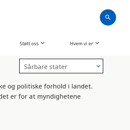
s
k
search
j
e
r
Støtt oss
Hvem vi er
m
l
e
s
e og politiske forhold i landet.
e
 det er for at myndighetene
r
e