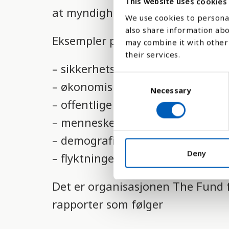
This website uses cookies
at myndighetene mister kontrolle
l
We use cookies to personal
i
also share information abo
Eksempler på indikatorer er som l
may combine it with other 
g
their services.
h
– sikkerhetsapparat
e
C
– økonomisk utvikling og fordeli
Necessary
o
t
– offentlige tjenester
n
s
s
– menneskerettigheter
e
s
– demografi
n
y
t
Deny
– flyktninger
s
S
e
t
Det er organisasjonen The Fund f
l
e
e
rapporter som følger
m
c
t