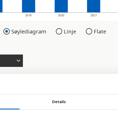
2019
2020
2021
Søylediagram
Linje
Flate
Details
torer, som til sammen måler hvor stor risiko