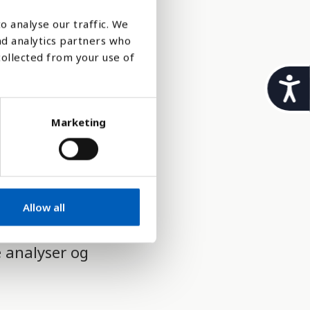
o analyse our traffic. We
nd analytics partners who
collected from your use of
t
i
Marketing
l
g
j
e
Allow all
n
g
 analyser og
e
l
i