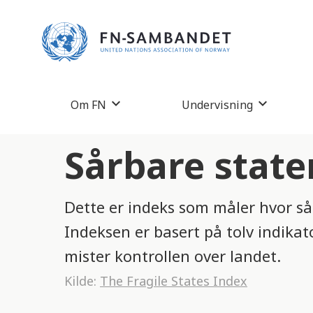
M
e
r
k
:
Om FN
Undervisning
D
e
Sårbare state
t
t
Dette er indeks som måler hvor sår
e
Indeksen er basert på tolv indikat
n
mister kontrollen over landet.
e
Kilde:
The Fragile States Index
t
t