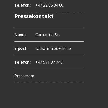
l
Telefon:
+47 22 86 84 00
-
Pressekontakt
F
1
Navn:
Catharina Bu
1
f
E-post:
catharina.bu@fn.no
o
r
Telefon:
+47 971 87 740
å
j
Presserom
u
s
t