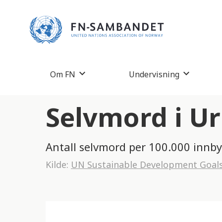
M
e
r
k
:
Om FN
Undervisning
D
e
Selvmord i U
t
t
Antall selvmord per 100.000 innb
e
Kilde:
UN Sustainable Development Goal
n
e
t
t