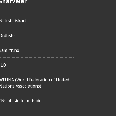
Snarveier
Nettstedskart
Ordliste
Sami.fn.no
ILO
WFUNA (World Federation of United
Nations Associations)
FNs offisielle nettside