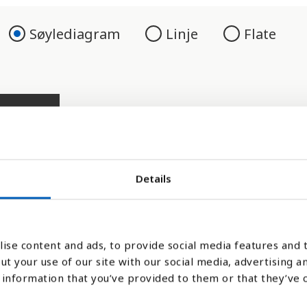
Søylediagram
Linje
Flate
Details
ise content and ads, to provide social media features and t
le land og kulturer. De vanligste formene er
ut your use of our site with our social media, advertising a
kan føre til selvmord. FNs bærekraftsmål øn
information that you’ve provided to them or that they’ve 