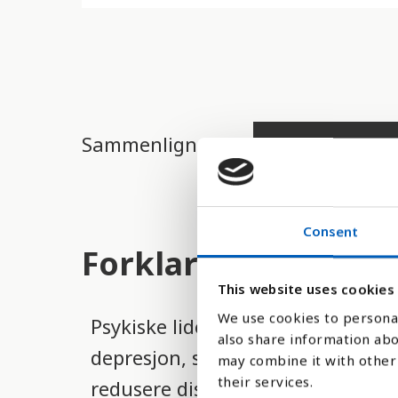
d
e
r
e
t
Sammenlign med:
t
i
l
Consent
g
Forklaring
j
This website uses cookies
e
We use cookies to personal
Psykiske lidelser forekommer i al
n
also share information abo
depresjon, som i mange tilfeller 
g
may combine it with other 
their services.
redusere disse tallene.
e