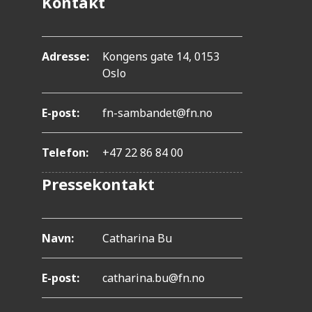
Kontakt
.
T
r
Adresse:
Kongens gate 14, 0153
y
Oslo
k
E-post:
fn-sambandet@fn.no
k
p
Telefon:
+47 22 86 84 00
å
Pressekontakt
C
o
n
Navn:
Catharina Bu
t
r
E-post:
catharina.bu@fn.no
o