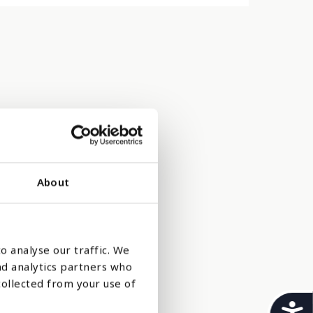
About
o analyse our traffic. We
 angst og
nd analytics partners who
sker å
collected from your use of
t