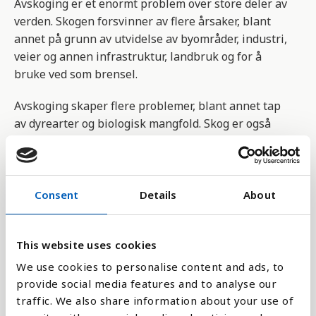
Avskoging er et enormt problem over store deler av
verden. Skogen forsvinner av flere årsaker, blant
annet på grunn av utvidelse av byområder, industri,
veier og annen infrastruktur, landbruk og for å
bruke ved som brensel.
Avskoging skaper flere problemer, blant annet tap
av dyrearter og biologisk mangfold. Skog er også
viktig i kampen mot global oppvarming og
klimaendringer, fordi planter absorberer CO2 og
omdanner dette til oksygen.
Consent
Details
About
Indikatoren er en del av FNs bærekraftsmål nr 15.1
som vil sikre bevaring, gjenoppbygging og
bærekraftig bruk av jorden innen 2020, i samsvar
This website uses cookies
med internasjonale avtaler
We use cookies to personalise content and ads, to
provide social media features and to analyse our
>
traffic. We also share information about your use of
Intakte skogsområder er store områder av skog hvor