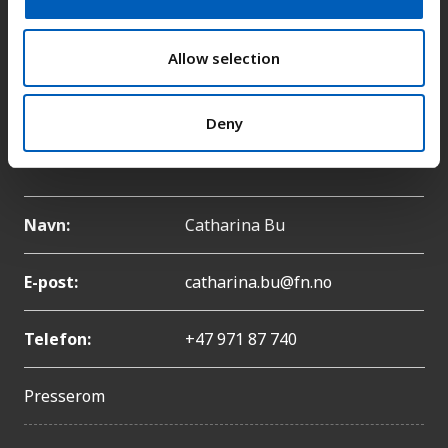
i
o
E-post:
fn-sambandet@fn.no
n
Allow selection
Telefon:
+47 22 86 84 00
Deny
Pressekontakt
Navn:
Catharina Bu
E-post:
catharina.bu@fn.no
Telefon:
+47 971 87 740
Presserom