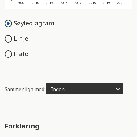
e
2000
2010
2015
2016
2017
2018
2019
2020
n
g
Søylediagram
e
l
Linje
i
g
h
Flate
e
t
s
s
Sammenlign med:
y
s
t
e
m
Forklaring
.