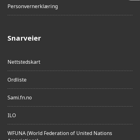
Personvernerklæring
l
g
j
Snarveier
e
n
g
Nettstedskart
e
l
Ordliste
i
g
Sami.fn.no
h
ILO
e
t
WFUNA (World Federation of United Nations