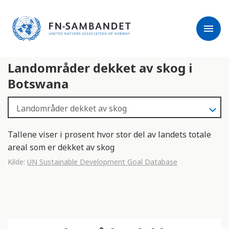
j
M
e
e
menu
r
r
m
k
l
:
Landområder dekket av skog i
e
D
s
e
Botswana
e
t
r
t
e
e
n
Tallene viser i prosent hvor stor del av landets totale
e
areal som er dekket av skog
t
Kilde:
UN Sustainable Development Goal Database
t
s
t
e
d
e