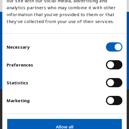
our site with our social media, advertising and
menneskelige inngrep er begrenset.
analytics partners who may combine it with other
information that you’ve provided to them or that
they’ve collected from your use of their services.
Hold deg oppdatert på FN,
arbeidslivsnytt eller verden i
C
Necessary
o
skolen
n
s
Preferences
arrow_forward
Velg nyhetsbrev
e
n
t
Statistics
S
e
Marketing
Kontakt
l
e
c
t
Adresse:
Kongens gate 14, 0153 Oslo
Allow all