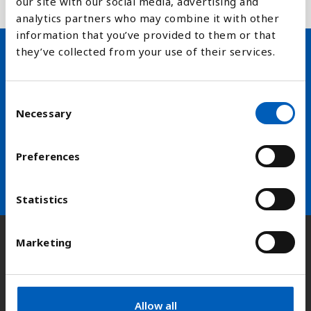
our site with our social media, advertising and
menneskelige inngrep er begrenset.
analytics partners who may combine it with other
information that you’ve provided to them or that
they’ve collected from your use of their services.
Hold deg oppdatert på FN,
arbeidslivsnytt eller verden i
C
Necessary
o
skolen
n
s
Preferences
arrow_forward
Velg nyhetsbrev
e
n
t
Statistics
S
e
Marketing
Kontakt
l
e
c
t
Adresse:
Kongens gate 14, 0153 Oslo
Allow all