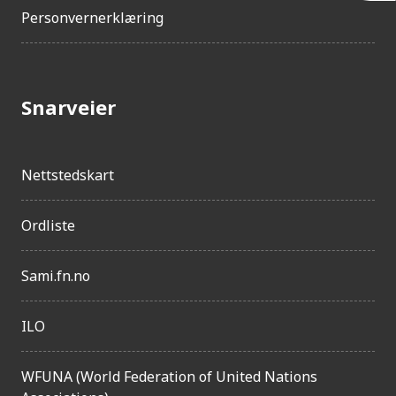
Personvernerklæring
l
g
j
Snarveier
e
n
g
Nettstedskart
e
l
Ordliste
i
g
Sami.fn.no
h
ILO
e
t
WFUNA (World Federation of United Nations