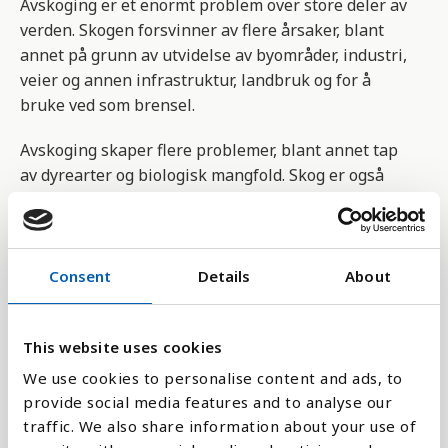
Avskoging er et enormt problem over store deler av
verden. Skogen forsvinner av flere årsaker, blant
annet på grunn av utvidelse av byområder, industri,
veier og annen infrastruktur, landbruk og for å
bruke ved som brensel.
Avskoging skaper flere problemer, blant annet tap
av dyrearter og biologisk mangfold. Skog er også
viktig i kampen mot global oppvarming og
klimaendringer, fordi planter absorberer CO2 og
omdanner dette til oksygen.
Consent
Details
About
Indikatoren er en del av FNs bærekraftsmål nr 15.1
som vil sikre bevaring, gjenoppbygging og
bærekraftig bruk av jorden innen 2020, i samsvar
This website uses cookies
med internasjonale avtaler
We use cookies to personalise content and ads, to
provide social media features and to analyse our
>
traffic. We also share information about your use of
Intakte skogsområder er store områder av skog hvor