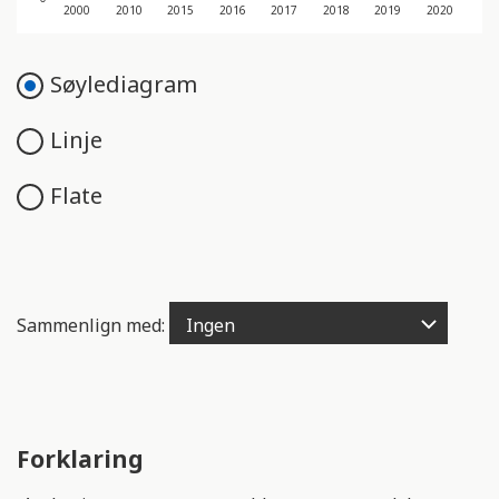
e
2000
2010
2015
2016
2017
2018
2019
2020
n
g
Søylediagram
e
l
Linje
i
g
h
Flate
e
t
s
s
Sammenlign med:
y
s
t
e
m
Forklaring
.