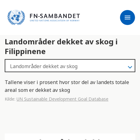
j
M
e
e
menu
r
r
m
k
l
:
Landområder dekket av skog i
e
D
s
e
Filippinene
e
t
r
t
e
e
n
Tallene viser i prosent hvor stor del av landets totale
e
areal som er dekket av skog
t
Kilde:
UN Sustainable Development Goal Database
t
s
t
e
d
e