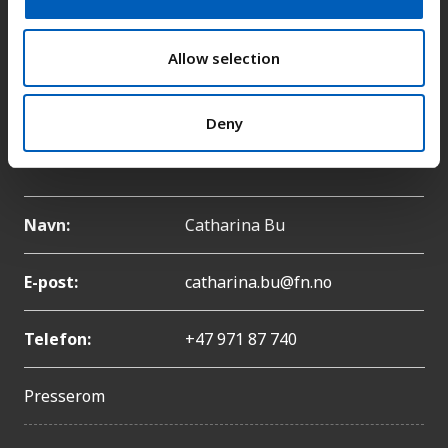
i
o
E-post:
fn-sambandet@fn.no
n
Allow selection
Telefon:
+47 22 86 84 00
Deny
Pressekontakt
Navn:
Catharina Bu
E-post:
catharina.bu@fn.no
Telefon:
+47 971 87 740
Presserom