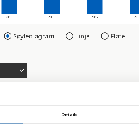
2015
2016
2017
20
Søylediagram
Linje
Flate
Details
ver store deler av verden. Skogen forsvinne