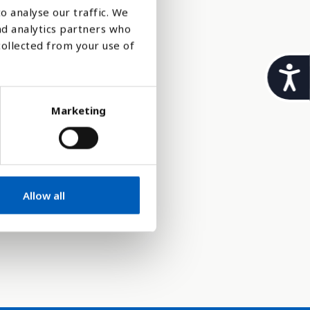
annen
o analyse our traffic. We
nd analytics partners who
collected from your use of
t
 mangfold.
i
i planter
Marketing
l
g
j
e
Allow all
n
g
e
l
i