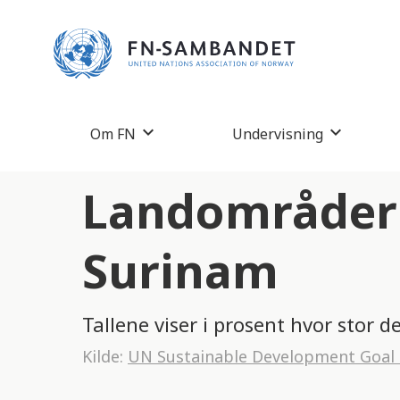
M
e
r
k
:
Om FN
Undervisning
D
e
Landområder 
t
t
Surinam
e
n
Tallene viser i prosent hvor stor d
e
Kilde:
UN Sustainable Development Goal
t
t