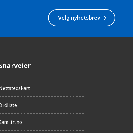
g
h
Velg nyhetsbrev
arrow_forward
e
t
Snarveier
Nettstedskart
Ordliste
Sami.fn.no