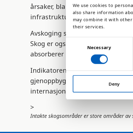
årsaker, blant annet på grunn av 
We use cookies to personal
l
also share information abo
infrastruktur, landbruk og for å
i
may combine it with other 
g
their services.
Avskoging skaper flere problemer
h
C
Skog er også viktig i kampen mot
e
Necessary
o
absorberer CO2 og omdanner dett
n
t
s
s
Indikatoren er en del av FNs bære
e
s
n
gjenoppbygging og bærekraftig b
t
Deny
y
internasjonale avtaler
S
s
e
t
l
>
e
e
Intakte skogsområder er store områder av 
c
m
t