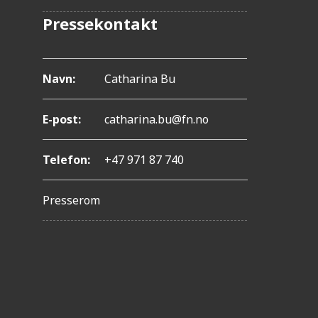
l
Pressekontakt
-
F
Navn:
Catharina Bu
1
1
E-post:
catharina.bu@fn.no
f
o
Telefon:
+47 971 87 740
r
å
Presserom
j
u
s
t