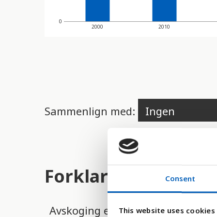
d
e
0
2000
2010
r
e
t
t
i
Sammenlign med:
l
g
j
e
Forklaring
Consent
n
g
Avskoging er et enormt problem o
This website uses cookies
e