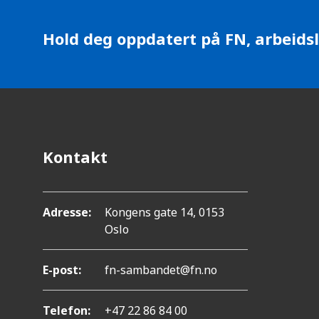
i
.
o
T
n
Hold deg oppdatert på FN, arbeidsl
r
y
k
k
p
Kontakt
å
C
Adresse:
Kongens gate 14, 0153
o
Oslo
n
t
E-post:
fn-sambandet@fn.no
r
o
Telefon:
+47 22 86 84 00