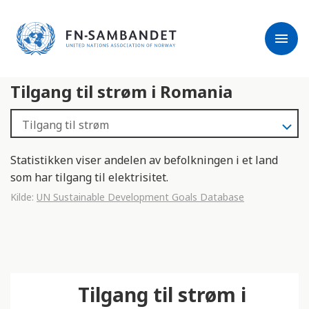
j
M
e
e
menu
r
r
m
k
l
:
Tilgang til strøm i Romania
e
D
s
e
e
t
r
t
e
e
Statistikken viser andelen av befolkningen i et land
n
som har tilgang til elektrisitet.
e
Kilde:
UN Sustainable Development Goals Database
t
t
s
t
e
Tilgang til strøm i
d
e