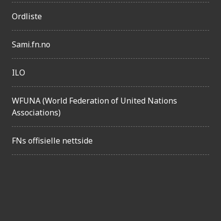
g
Ordliste
e
l
Sami.fn.no
i
g
ILO
h
e
WFUNA (World Federation of United Nations
t
Associations)
FNs offisielle nettside