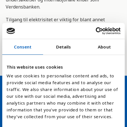
Verdensbanken.
Tilgang til elektrisitet er viktig for blant annet
økonomisk vekst, helse og sikkerhet.
Indikatoren 7.1.1 måler FNs bærekraftsmål 7.1 som
handler om å sikre tilgang til pålitelig, bærekraftig
Consent
Details
About
og moderne energi til en overkommelig pris innen
2030.
This website uses cookies
We use cookies to personalise content and ads, to
provide social media features and to analyse our
traffic. We also share information about your use of
Hold deg oppdatert på FN,
our site with our social media, advertising and
analytics partners who may combine it with other
arbeidslivsnytt eller verden i
information that you’ve provided to them or that
skolen
they’ve collected from your use of their services.