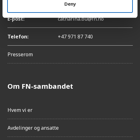
Navn:
Catharina Bu
Deny
E-post:
catharina.bu@fn.no
Telefon:
+47 971 87 740
Presserom
Om FN-sambandet
Hvem vi er
Avdelinger og ansatte