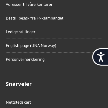
Adresser til våre kontorer
Bestill besøk fra FN-sambandet
Ledige stillinger
English page (UNA Norway)
t
Personvernerklæring
i
l
g
Snarveier
j
e
n
Nettstedskart