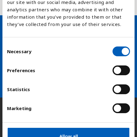
our site with our social media, advertising and
analytics partners who may combine it with other
information that you’ve provided to them or that
they’ve collected from your use of their services.
Hold deg oppdatert på FN,
C
arbeidslivsnytt eller verden i
Necessary
o
skolen
n
s
Preferences
arrow_forward
Velg nyhetsbrev
e
n
t
Statistics
S
e
Marketing
Kontakt
l
e
c
t
Adresse:
Kongens gate 14, 0153 Oslo
Allow all