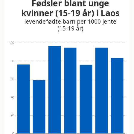
Fødsler blant unge
t
kvinner (15-19 år) i Laos
i
n
levendefødte barn per 1000 jente
n
(15-19 år)
e
h
100
o
l
80
d
e
r
60
e
t
40
t
i
l
20
g
j
0