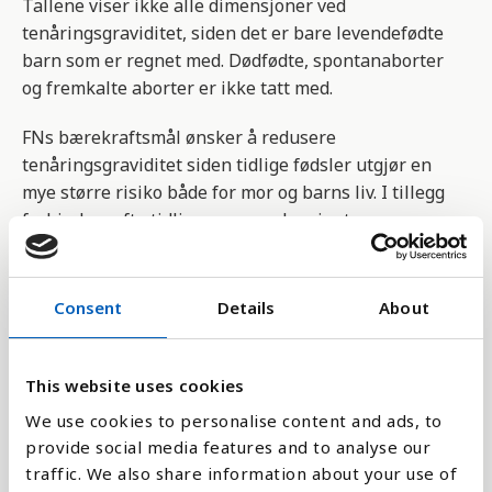
Tallene viser ikke alle dimensjoner ved
tenåringsgraviditet, siden det er bare levendefødte
barn som er regnet med. Dødfødte, spontanaborter
og fremkalte aborter er ikke tatt med.
FNs bærekraftsmål ønsker å redusere
tenåringsgraviditet siden tidlige fødsler utgjør en
mye større risiko både for mor og barns liv. I tillegg
forhindrer ofte tidlige svangerskap jenters
mulighet til utdanning, arbeid og annen
utvikling. Informasjon om prevensjon og bedre
helsetilbud kan være med på å hindre dette.
Consent
Details
About
Indikatoren 3.7.2 er en del av FNs bærekraftsmål
nummer 3 som blant annet handler om å sikre
This website uses cookies
allmenn tilgang til tjenester knyttet til seksuell og
We use cookies to personalise content and ads, to
reproduktiv helse, inkludert informasjon om
provide social media features and to analyse our
familieplanlegging, samt å sikre dette inn
traffic. We also share information about your use of
med nasjonale strategier og programmer.