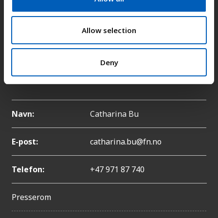
i
o
E-post:
fn-sambandet@fn.no
n
Allow selection
Telefon:
+47 22 86 84 00
Deny
Pressekontakt
Navn:
Catharina Bu
E-post:
catharina.bu@fn.no
Telefon:
+47 971 87 740
Presserom