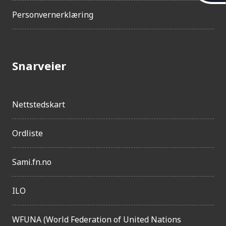
i
l
Personvernerklæring
g
j
e
Snarveier
n
g
Nettstedskart
e
l
Ordliste
i
g
Sami.fn.no
h
ILO
e
t
WFUNA (World Federation of United Nations