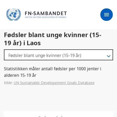
j
M
e
e
menu
r
r
m
k
l
:
Fødsler blant unge kvinner (15-
e
D
s
e
19 år) i Laos
e
t
r
t
e
e
n
Statistikken måler antall fødsler per 1000 jenter i
e
alderen 15-19 år
t
Kilde:
UN Sustainable Developement Goals Database
t
s
t
e
d
e