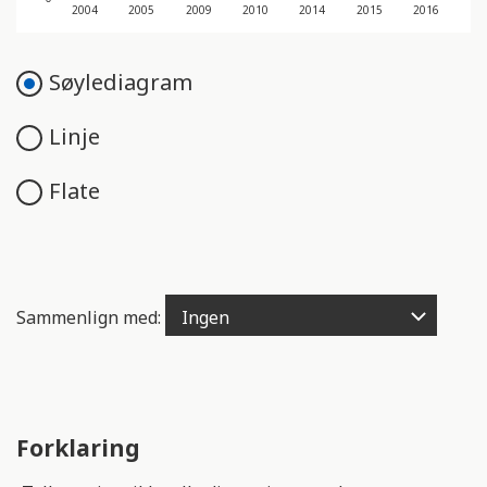
e
2004
2005
2009
2010
2014
2015
2016
n
g
Søylediagram
e
l
Linje
i
g
h
Flate
e
t
s
s
Sammenlign med:
y
s
t
e
m
Forklaring
.