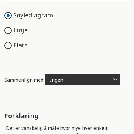
e
n
Søylediagram
g
e
Linje
l
i
Flate
g
h
e
t
s
Sammenlign med:
s
y
s
t
e
Forklaring
m
.
Det er vanskelig å måle hvor mye hver enkelt