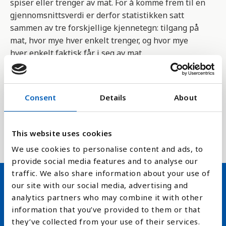
spiser eller trenger av mat. For å komme frem til en
gjennomsnittsverdi er derfor statistikken satt
sammen av tre forskjellige kjennetegn: tilgang på
mat, hvor mye hver enkelt trenger, og hvor mye
hver enkelt faktisk får i seg av mat.
Underernæring måles av FNs organisasjon for mat
og landbruk,
FAO
.
Consent
Details
About
Indikator en del av FNs bærekraftsmål delmål 2.1.1
som handler om å utrydde sult og sikre alle
This website uses cookies
mennesker tilstrekkelig mat.
We use cookies to personalise content and ads, to
provide social media features and to analyse our
traffic. We also share information about your use of
our site with our social media, advertising and
Hold deg oppdatert på FN,
analytics partners who may combine it with other
information that you’ve provided to them or that
arbeidslivsnytt eller verden i
they’ve collected from your use of their services.