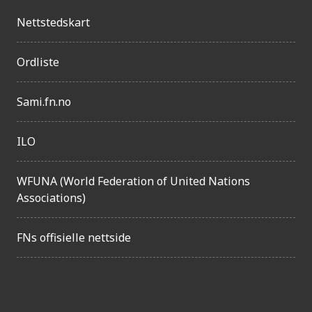
n
Nettstedskart
g
e
Ordliste
l
i
Sami.fn.no
g
ILO
h
e
WFUNA (World Federation of United Nations
t
Associations)
FNs offisielle nettside