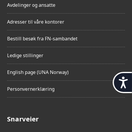
Avdelinger og ansatte
Adresser til våre kontorer
Bestill besøk fra FN-sambandet
Ledige stillinger
English page (UNA Norway)
t
Personvernerklæring
i
l
g
Snarveier
j
e