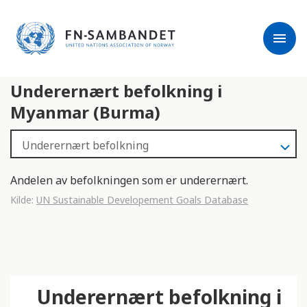
j
M
e
e
menu
r
r
m
k
l
:
Underernært befolkning i
e
D
s
e
Myanmar (Burma)
e
t
r
t
e
e
n
Andelen av befolkningen som er underernært.
e
Kilde:
UN Sustainable Developement Goals Database
t
t
s
t
e
d
Underernært befolkning i
e