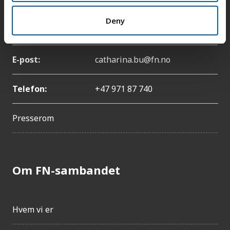
Deny
Navn:
Catharina Bu
E-post:
catharina.bu@fn.no
Telefon:
+47 971 87 740
Presserom
Om FN-sambandet
Hvem vi er