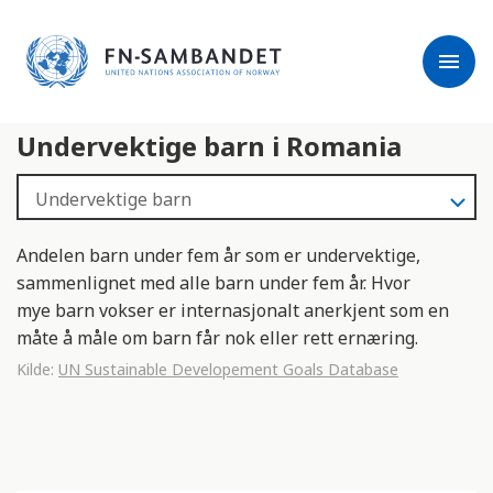
j
M
e
e
menu
r
r
m
k
l
:
Undervektige barn i Romania
e
D
s
e
e
t
r
t
e
e
Andelen barn under fem år som er undervektige,
n
sammenlignet med alle barn under fem år. Hvor
e
mye barn vokser er internasjonalt anerkjent som en
t
måte å måle om barn får nok eller rett ernæring.
t
Kilde:
UN Sustainable Developement Goals Database
s
t
e
d
e