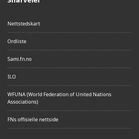
e
n
Nettstedskart
g
e
Ordliste
l
i
Sami.fn.no
g
h
ILO
e
WFUNA (World Federation of United Nations
t
Associations)
FNs offisielle nettside