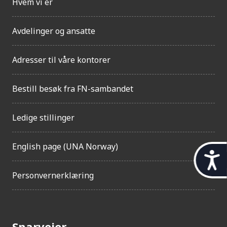
Hvem vi er
Avdelinger og ansatte
Adresser til våre kontorer
Bestill besøk fra FN-sambandet
Ledige stillinger
English page (UNA Norway)
t
i
Personvernerklæring
l
g
j
Snarveier