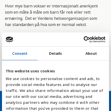
Hvor mye barn vokser er internasjonalt anerkjent
som en måte å måle om barn får nok eller rett
ernæring. Det er Verdens helseorganisasjon som
har standarden på hva som er normal vekst.
Undervekt viser et barn som er for tynn i forhold til
høyde som et resultat av kronisk eller
midlertidig feilernæring.
Consent
Details
About
Indikatoren 2.2.2 er del av FNs bærekraftsmål,
delmål 2.2 som går spesielt på det å hindre
This website uses cookies
undervekt blant barn. Dette er også et mål vedtatt
av Verdens helseforsamling.
We use cookies to personalise content and ads, to
provide social media features and to analyse our
traffic. We also share information about your use of
our site with our social media, advertising and
analytics partners who may combine it with other
Hold deg oppdatert på FN,
information that you’ve provided to them or that