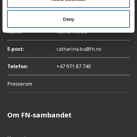
Pressekontakt
Deny
Navn:
Catharina Bu
E-post:
catharina.bu@fn.no
Telefon:
+47 971 87 740
Presserom
Om FN-sambandet