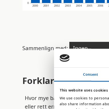
d
0
2000
2001
2002
2003
2004
2005
2006
e
r
e
t
t
Sammenlign med:
i
l
g
j
Consent
Forklaring
e
n
This website uses cookies
Hvor mye barn vokser er interna
g
We use cookies to personal
also share information abo
eller rett ernæring. Det er Ver
e