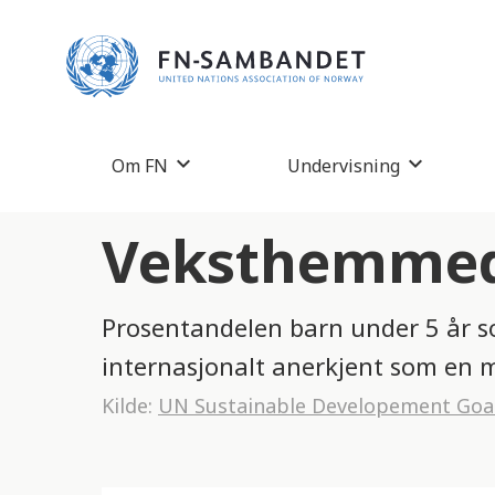
M
e
r
k
:
Om FN
Undervisning
D
e
Veksthemmede
t
t
Prosentandelen barn under 5 år so
e
internasjonalt anerkjent som en m
n
Kilde:
UN Sustainable Developement Goa
e
t
t