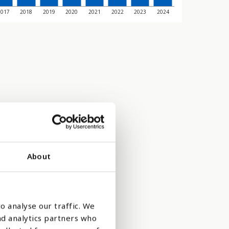
2017
2018
2019
2020
2021
2022
2023
2024
About
arn får nok
o analyse our traffic. We
nd analytics partners who
på hva som