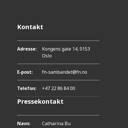
.
T
r
Kontakt
y
k
k
Adresse:
Kongens gate 14, 0153
Oslo
p
å
E-post:
fn-sambandet@fn.no
C
o
Telefon:
+47 22 86 84 00
n
Pressekontakt
t
r
o
Navn:
Catharina Bu