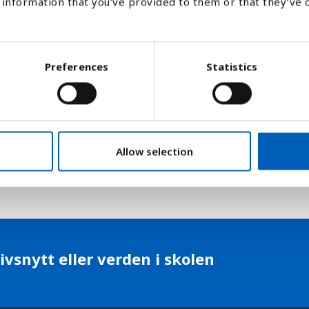
information that you’ve provided to them or that they’ve 
 for lavt i forhold til alder som et resulta
Preferences
Statistics
ekraftsmål , delmål 2.2 som går spesielt på
sthemming blant barn. Dette er også et mål
Allow selection
ivsnytt eller verden i skolen