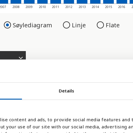
2007
2008
2009
2010
2011
2012
2013
2014
2015
2016
Søylediagram
Linje
Flate
Details
sjonalt anerkjent som en måte å måle om b
ise content and ads, to provide social media features and t
ut your use of our site with our social media, advertising a
dens helseorganisasjon som har standarden 