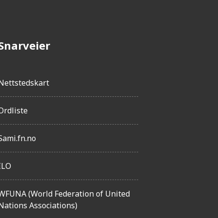
e
t
Snarveier
Nettstedskart
Ordliste
Sami.fn.no
ILO
WFUNA (World Federation of United
Nations Associations)