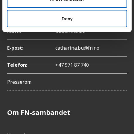
Pressekontakt
Deny
Navn:
Catharina Bu
E-post:
catharina.bu@fn.no
Telefon:
+47 971 87 740
Presserom
Om FN-sambandet