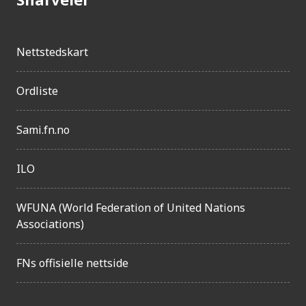
e
n
Nettstedskart
g
e
Ordliste
l
i
Sami.fn.no
g
h
ILO
e
WFUNA (World Federation of United Nations
t
Associations)
FNs offisielle nettside