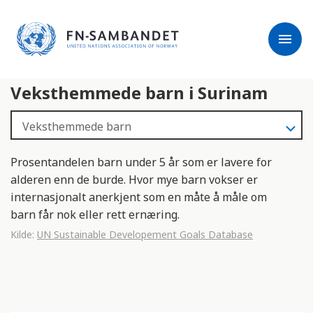
j
M
e
e
menu
r
r
m
k
l
:
Veksthemmede barn i Surinam
e
D
s
e
e
t
r
t
e
e
Prosentandelen barn under 5 år som er lavere for
n
alderen enn de burde. Hvor mye barn vokser er
e
internasjonalt anerkjent som en måte å måle om
t
barn får nok eller rett ernæring.
t
Kilde:
UN Sustainable Developement Goals Database
s
t
e
d
e