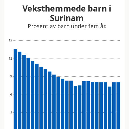
t
Veksthemmede barn i
i
Surinam
n
Prosent av barn under fem år.
n
e
h
15
o
l
12
d
e
r
9
e
t
6
t
i
l
3
g
j