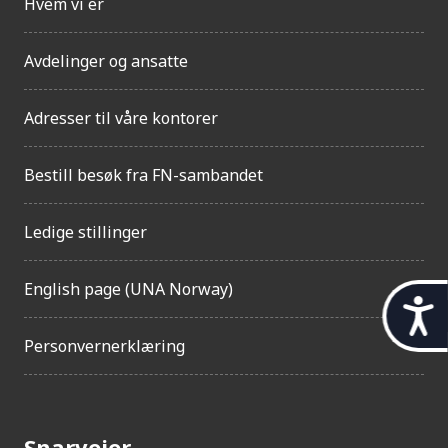
Hvem vi er
Avdelinger og ansatte
Adresser til våre kontorer
Bestill besøk fra FN-sambandet
Ledige stillinger
English page (UNA Norway)
t
i
Personvernerklæring
l
g
j
Snarveier