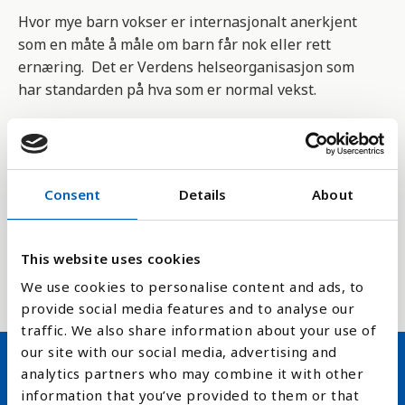
Hvor mye barn vokser er internasjonalt anerkjent
som en måte å måle om barn får nok eller rett
ernæring. Det er Verdens helseorganisasjon som
har standarden på hva som er normal vekst.
Veksthemming viser et barn som er for lavt i
forhold til alder som et resultat av kronisk eller
midlertidig feilernæring.
Consent
Details
About
Indikator 2.2.1 er del av FNs bærekraftsmål , delmål
2.2 som går spesielt på feilernæring og det å
This website uses cookies
hindre veksthemming blant barn. Dette er også et
mål vedtatt av Verdens helseforsamling.
We use cookies to personalise content and ads, to
provide social media features and to analyse our
traffic. We also share information about your use of
our site with our social media, advertising and
analytics partners who may combine it with other
Hold deg oppdatert på FN,
information that you’ve provided to them or that