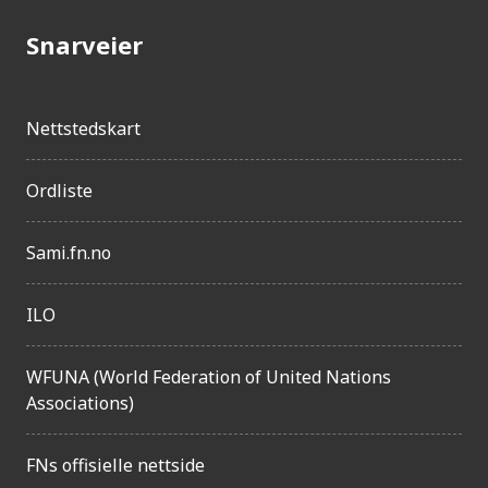
l
i
Snarveier
g
h
e
t
Nettstedskart
Ordliste
Sami.fn.no
ILO
WFUNA (World Federation of United Nations
Associations)
FNs offisielle nettside