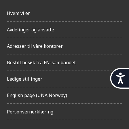
Hvem vi er
Avdelinger og ansatte
Adresser til våre kontorer
Bestill besøk fra FN-sambandet
t
Ledige stillinger
i
l
g
English page (UNA Norway)
j
e
Personvernerklæring
n
g
e