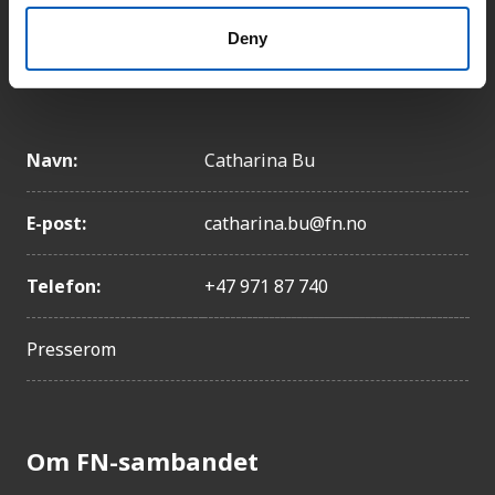
Telefon:
+47 22 86 84 00
Deny
Pressekontakt
Navn:
Catharina Bu
E-post:
catharina.bu@fn.no
Telefon:
+47 971 87 740
Presserom
Om FN-sambandet