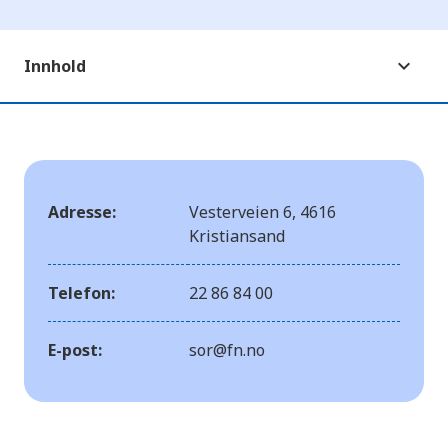
e
r
e
t
Innhold
t
i
l
g
j
e
n
g
e
Adresse:
Vesterveien 6, 4616
l
i
Kristiansand
g
h
e
Telefon:
22 86 84 00
t
s
s
y
E-post:
sor@fn.no
s
t
e
m
.