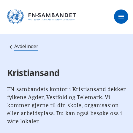
M
r
e
m
r
menu
k
l
:
e
D
s
e
e
t
t
r
e
Avdelinger
e
n
e
t
t
s
Kristiansand
t
e
d
e
FN-sambandets kontor i Kristiansand dekker
t
fylkene Agder, Vestfold og Telemark. Vi
i
n
kommer gjerne til din skole, organisasjon
n
e
eller arbeidsplass. Du kan også besøke oss i
h
våre lokaler.
o
l
d