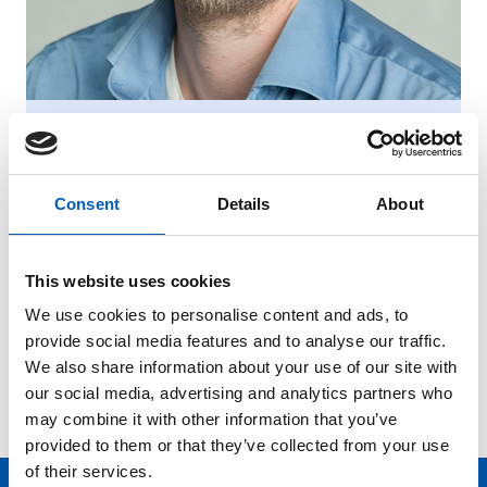
Knut Straume
Seniorrådgiver (Agder, Vestfold og
Consent
Details
About
Telemark)
knut.straume@fn.no
This website uses cookies
+47 959 17 468
We use cookies to personalise content and ads, to
provide social media features and to analyse our traffic.
We also share information about your use of our site with
our social media, advertising and analytics partners who
may combine it with other information that you’ve
provided to them or that they’ve collected from your use
of their services.