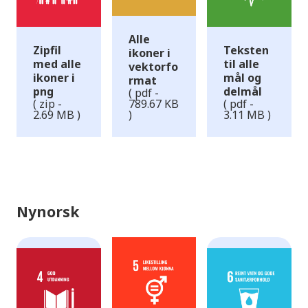
Alle
Zipfil
Teksten
ikoner i
med alle
til alle
vektorfo
ikoner i
mål og
rmat
png
delmål
( pdf -
( zip -
789.67 KB
( pdf -
2.69 MB )
)
3.11 MB )
Nynorsk