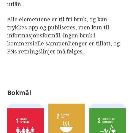
e
utlån.
r
e
t
Alle elementene er til fri bruk, og kan
t
i
trykkes opp og publiseres, men kun til
l
informasjonsformål. Ingen bruk i
g
j
kommersielle sammenhenger er tillatt, og
e
n
FNs retningslinjer må følges.
g
e
l
i
g
h
e
t
Bokmål
s
s
y
s
t
e
m
.