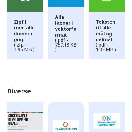
Alle
Zipfil
Teksten
ikoner i
med alle
til alle
vektorfo
ikoner i
mål og
rmat
png
delmål
( pdf -
( zip -
757.13 KB
( pdf -
1.95 MB )
)
1.33 MB )
Diverse