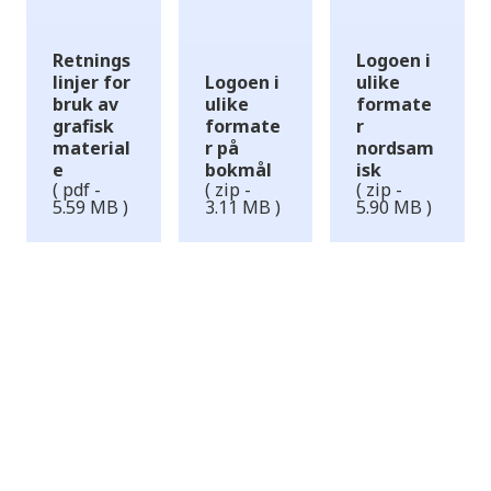
Retnings
Logoen i
linjer for
Logoen i
ulike
bruk av
ulike
formate
grafisk
formate
r
material
r på
nordsam
e
bokmål
isk
( pdf -
( zip -
( zip -
5.59 MB )
3.11 MB )
5.90 MB )