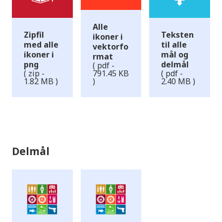
Alle
Zipfil
Teksten
ikoner i
med alle
til alle
vektorfo
ikoner i
mål og
rmat
png
delmål
( pdf -
( zip -
791.45 KB
( pdf -
1.82 MB )
)
2.40 MB )
Delmål