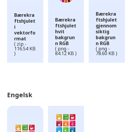
Bærekra
Bærekra
Bærekra
ftshjulet
ftshjulet
ftshjulet
gjennom
i
hvit
siktig
vektorfo
bakgrun
bakgrun
rmat
n RGB
n RGB
( zip -
116.54 KB
( png -
( png -
)
84.12 KB )
78.60 KB )
Engelsk