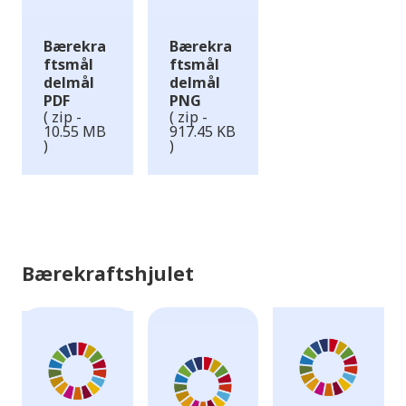
Bærekra
Bærekra
ftsmål
ftsmål
delmål
delmål
PDF
PNG
( zip -
( zip -
10.55 MB
917.45 KB
)
)
Bærekraftshjulet