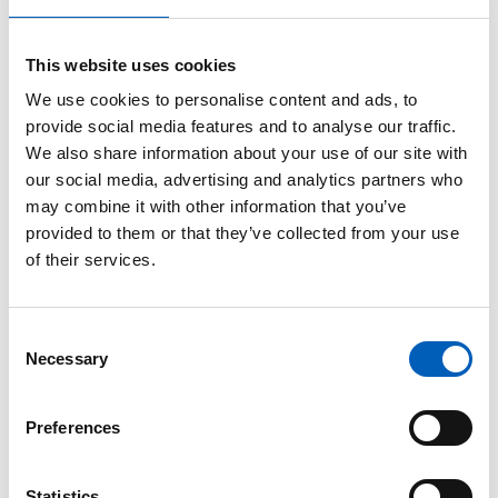
This website uses cookies
Zipfil
Alle
Teksten
med alle
ikoner i
We use cookies to personalise content and ads, to
til alle
ikoner i
vektorfo
provide social media features and to analyse our traffic.
mål og
png
rmat
We also share information about your use of our site with
delmål
( zip -
( pdf -
934.04 KB
678.85 KB
( pdf -
our social media, advertising and analytics partners who
)
)
2.35 MB )
may combine it with other information that you’ve
provided to them or that they’ve collected from your use
of their services.
C
Sørsamisk
Necessary
o
n
s
Preferences
e
n
t
Statistics