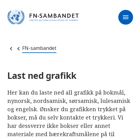
M
r
e
m
r
menu
k
l
:
e
D
s
e
e
t
t
r
e
FN-sambandet
e
n
e
t
t
s
Last ned grafikk
t
e
d
e
Her kan du laste ned all grafikk på bokmål,
t
nynorsk, nordsamisk, sørsamisk, lulesamisk
i
n
og engelsk. Ønsker du grafikken trykket på
n
e
bokser, må du selv kontakte et trykkeri. Vi
h
har dessverre ikke bokser eller annet
o
l
materiale med bærekraftsmålene på til
d