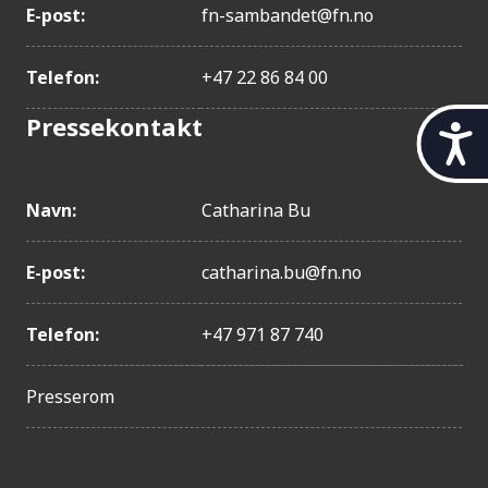
E-post:
fn-sambandet@fn.no
Telefon:
+47 22 86 84 00
Pressekontakt
t
i
l
g
Navn:
Catharina Bu
j
e
n
E-post:
catharina.bu@fn.no
g
e
Telefon:
+47 971 87 740
l
i
g
Presserom
h
e
t