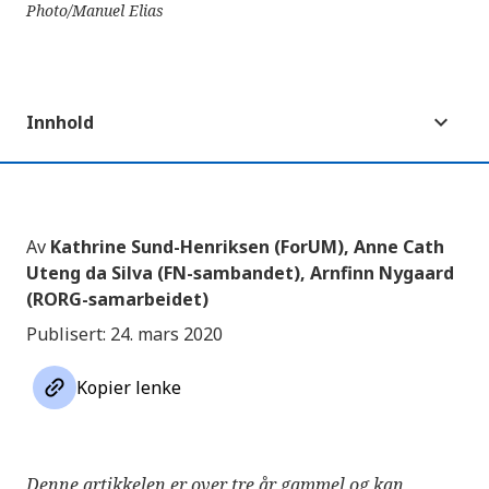
Photo/Manuel Elias
Innhold
Av
Kathrine Sund-Henriksen (ForUM), Anne Cath
Uteng da Silva (FN-sambandet), Arnfinn Nygaard
(RORG-samarbeidet)
Publisert: 24. mars 2020
link
Kopier lenke
Denne artikkelen er over tre år gammel og kan