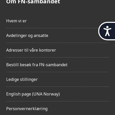
Om FN-sambandet
Hvem vi er
t
i
Avdelinger og ansatte
l
g
j
Adresser til våre kontorer
e
n
Bestill besøk fra FN-sambandet
g
e
l
Ledige stillinger
i
g
English page (UNA Norway)
h
e
t
Personvernerklæring