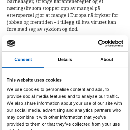
barnehager, strenge karanteneregler og et
næringsliv som stopper opp av mangel på
etterspørsel gjør at mange i Europa nå frykter for
jobben og fremtiden – i tillegg til hva viruset kan
føre med seg av sykdom og død.
Ingen vet hvor lenge tiltakene vil vare, men vi vet
det vil koste. Hvor skal pengene tas fra? Om kutt i
bistanden inngår i Europas svar på
Consent
Details
About
koronapandemien vil det ytterligere kunne svekke
det multilaterale samarbeidet om bl.a.
bærekraftsmålene.
This website uses cookies
We use cookies to personalise content and ads, to
På kort sikt kan det se ut som om klima og miljø er
provide social media features and to analyse our traffic.
«vinnere». Noen håper at pandemien kan skape ny
We also share information about your use of our site with
endringsvilje og grunnlag for mer bærekraftige
our social media, advertising and analytics partners who
produksjons- og forbruksmønstre. Samtidig er
may combine it with other information that you’ve
faren stor for at hensynet til klima og miljø, så vel
provided to them or that they’ve collected from your use
som fattigdom og ulikhet, vil bli tillagt mindre vekt