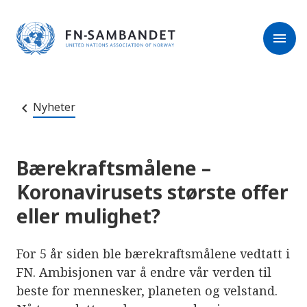
M
r
e
m
r
menu
k
l
:
e
D
s
e
e
t
t
r
e
Nyheter
e
n
e
t
t
s
Bærekraftsmålene –
t
e
Koronavirusets største offer
d
e
eller mulighet?
t
i
n
n
For 5 år siden ble bærekraftsmålene vedtatt i
e
h
FN. Ambisjonen var å endre vår verden til
o
beste for mennesker, planeten og velstand.
l
d