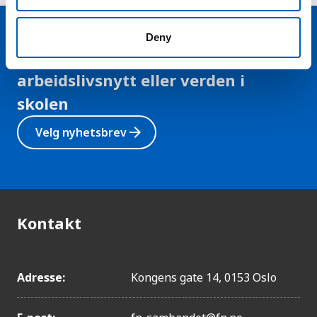
Deny
Hold deg oppdatert på FN,
arbeidslivsnytt eller verden i
skolen
arrow_forward
Velg nyhetsbrev
Kontakt
Adresse:
Kongens gate 14, 0153 Oslo