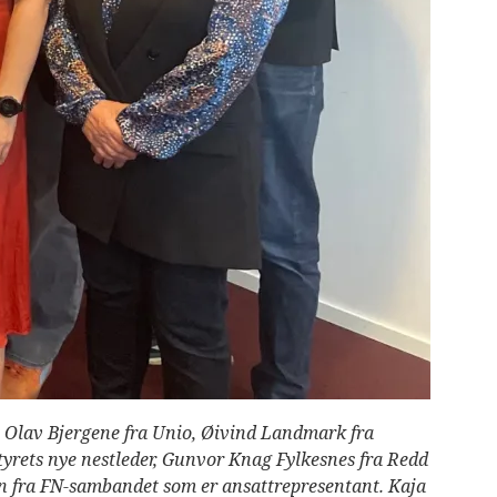
n Olav Bjergene fra Unio, Øivind Landmark fra
rets nye nestleder, Gunvor Knag Fylkesnes fra Redd
n fra FN-sambandet som er ansattrepresentant. Kaja