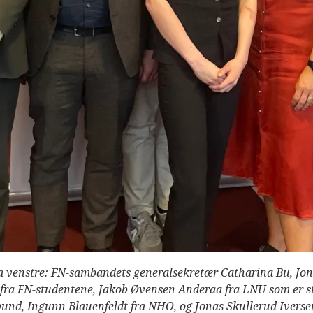
Fra venstre: FN-sambandets generalsekretær Catharina Bu, Jo
ra FN-studentene, Jakob Øvensen Anderaa fra LNU som er sty
und, Ingunn Blauenfeldt fra NHO, og Jonas Skullerud Iverse