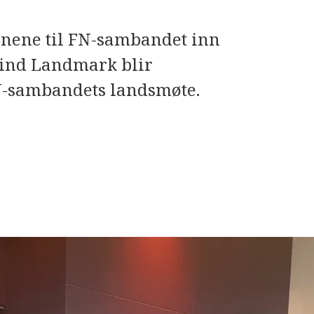
onene til FN-sambandet inn
vind Landmark blir
 FN-sambandets landsmøte.