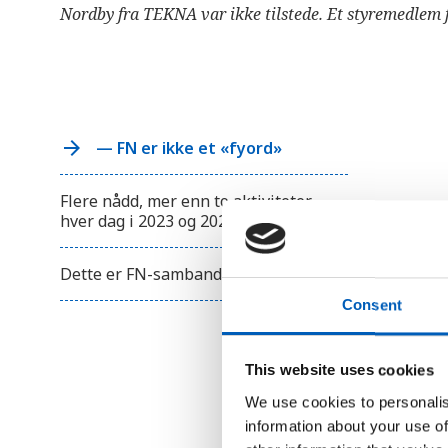
r
Nordby fra TEKNA var ikke tilstede. Et styremedlem 
u
k
e
r
e
n
s
k
— FN er ikke et «fyord»
j
e
r
m
Flere nådd, mer enn to aktiviteter
l
hver dag i 2023 og 2024
e
s
e
Dette er FN-sambandets nye styre
r
;
Consent
T
r
y
k
This website uses cookies
k
p
We use cookies to personalis
å
C
information about your use of
o