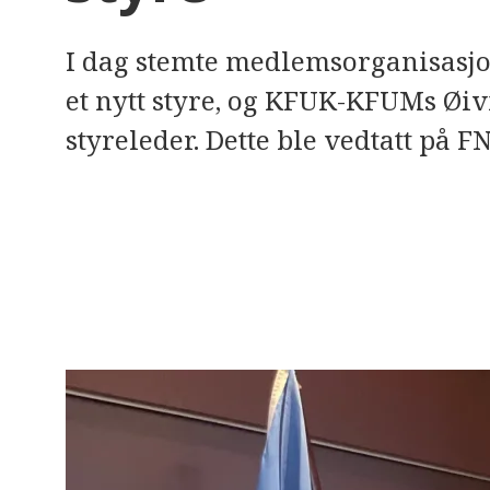
e
r
e
I dag stemte medlemsorganisasj
t
t
et nytt styre, og KFUK-KFUMs Øi
i
l
g
styreleder. Dette ble vedtatt på
j
e
n
g
e
l
i
g
h
e
t
s
s
y
s
t
e
m
.
T