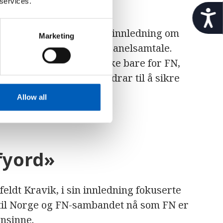
 services.
r.
t
i
eldt Kravik holdt årets innledning om
l
Marketing
g
r i nå, etterfulgt av en panelsamtale.
j
sse endringene betyr ikke bare for FN,
e
n
FN-sambandet – som bidrar til å sikre
g
rbeid i dette landet.
e
Allow all
l
i
g
h
e
fyord»
t
eldt Kravik, i sin innledning fokuserte
n til Norge og FN-sambandet nå som FN er
nsinne.