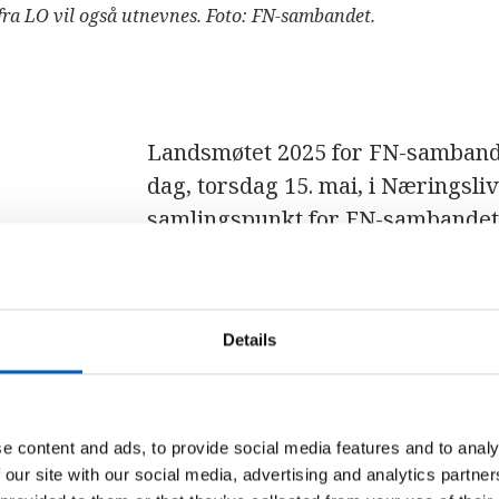
fra LO vil også utnevnes. Foto: FN-sambandet.
Landsmøtet 2025 for FN-sambande
dag, torsdag 15. mai, i Næringsliv
samlingspunkt for FN-sambandet
Under dette møtet orienterte styr
Kaltenborn, leder av NHO Servi
Details
fremdrift og utfordringer i 2023 
regnskap og revisjonsrapporter. 
forslag, resolusjoner og vedtekt
Margrete Bjøre Katanasho fra LN
e content and ads, to provide social media features and to analy
Tekna organiserte avstemningen o
 our site with our social media, advertising and analytics partn