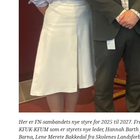
n
e
t
t
s
t
e
d
e
t
t
i
l
s
y
n
s
h
e
m
m
e
d
e
Her er FN-sambandets nye styre for 2025 til 2027. 
s
o
KFUK-KFUM som er styrets nye leder, Hannah Barth f
m
Barna, Lene Merete Bakkedal fra Skolenes Landsforb
b