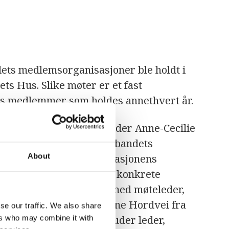
ts medlemsorganisasjoner ble holdt i
ets Hus. Slike møter er et fast
s medlemmer som holdes annethvert år.
et, ved utgående styreleder Anne-Cecilie
ce og Handel, om FN-sambandets
About
og 2024, og delte organisasjonens
Kaltenborn la også frem konkrete
sendringer, i samarbeid med møteleder,
U. Valgkomiteleder Dagne Hordvei fra
se our traffic. We also share
m det nye styret – inkluder leder,
ers who may combine it with