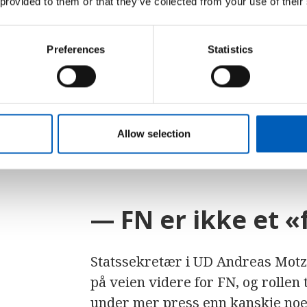
 provided to them or that they’ve collected from your use of their
nestleder og ordinære medlemme
Statssekretær i UD Andreas Motzf
Preferences
Statistics
den vanskelige situasjonen FN stå
Denne samtalen la vekt på hva di
men også for organisasjoner som 
sterk støtte til multilateralt sama
Allow selection
— FN er ikke et «
Statssekretær i UD Andreas Motzf
på veien videre for FN, og rolle
under mer press enn kanskje noe