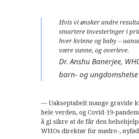
Hvis vi ønsker andre resulta
smartere investeringer i pri
hver kvinne og baby – uanset
være sunne, og overleve.
Dr. Anshu Banerjee, WHO
barn- og ungdomshelse 
— Uakseptabelt mange gravide kvi
hele verden, og Covid-19-pandemie
å gi sikre at de får den helsehjel
WHOs direktør for mødre-, nyfødt