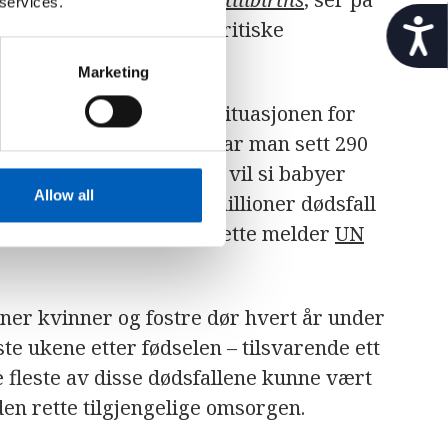
 services.
t
 og årsaker, og sporer kritiske
i
l
Marketing
g
j
remgang mot å forbedre situasjonen for
e
t i 2015. Siden den tid har man sett 290
n
llioner dødfødsler – det vil si babyer
g
e
Allow all
ap – og svimlende 2,3 millioner dødsfall
l
ste måneden av sine liv. Dette melder
UN
i
g
h
e
oner kvinner og fostre dør hvert år under
t
ste ukene etter fødselen – tilsvarende ett
 fleste av disse dødsfallene kunne vært
en rette tilgjengelige omsorgen.