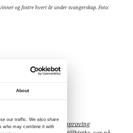
vinner og fostre hvert år under svangerskap. Foto:
About
se our traffic. We also share
eorganisasjon
(WHO),
Improving
ers who may combine it with
urvival and reducing stillbirths
, ser på