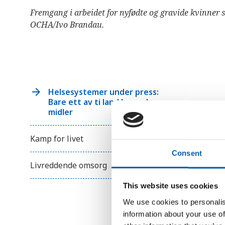
r
u
Fremgang i arbeidet for nyfødte og gravide kvinner s
k
OCHA/Ivo Brandau.
e
r
e
n
s
k
j
e
Helsesystemer under press:
r
m
Bare ett av ti land har nok
l
midler
e
s
e
Kamp for livet
r
;
Consent
T
r
Livreddende omsorg
y
k
This website uses cookies
k
p
We use cookies to personalis
å
C
information about your use of
o