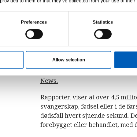
 provided to them or that they’ve collected from your use of their
de nyeste dataene, risikofaktorer
helsetjenester.
Preferences
Statistics
Samlet sett viser rapporten at f
nyfødte og gravide kvinner stanse
000 mødredødsfall hvert år, 1,9 mi
Allow selection
som dør etter 28 ukers svangersk
blant nyfødte, i løpet av den før
News.
Rapporten viser at over 4,5 milli
svangerskap, fødsel eller i de før
dødsfall hvert sjuende sekund. De
forebygget eller behandlet, med d