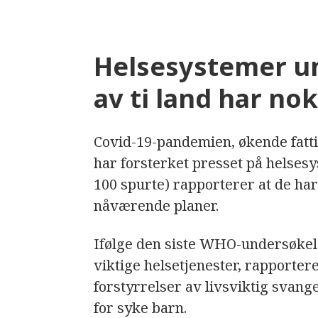
Helsesystemer un
av ti land har no
Covid-19-pandemien, økende fatt
har forsterket presset på helsesy
100 spurte) rapporterer at de har 
nåværende planer.
Ifølge den siste WHO-undersøke
viktige helsetjenester, rapporter
forstyrrelser av livsviktig svang
for syke barn.