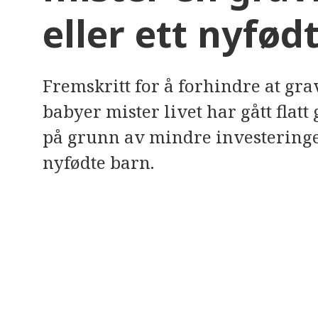
e
eller ett nyfødt
r
e
t
t
i
l
Fremskritt for å forhindre at gr
g
j
babyer mister livet har gått flatt 
e
n
g
på grunn av mindre investeringer
e
l
nyfødte barn.
i
g
h
e
t
s
s
y
s
t
e
m
.
T