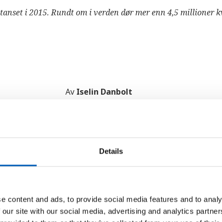
tanset i 2015. Rundt om i verden dør mer enn 4,5 millioner k
Av
Iselin Danbolt
Publisert: 09. mai 2023
link
Kopier lenke
Details
e content and ads, to provide social media features and to analy
Rapporten laget av
Verdens hels
 our site with our social media, advertising and analytics partn
maternal and newborn health and s