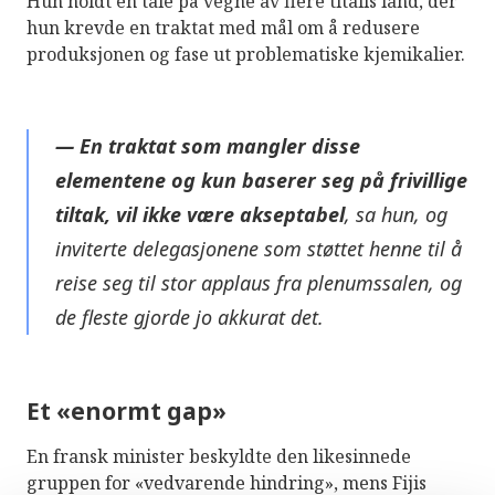
Hun holdt en tale på vegne av flere titalls land, der
hun krevde en traktat med mål om å redusere
produksjonen og fase ut problematiske kjemikalier.
— En traktat som mangler disse
elementene og kun baserer seg på frivillige
tiltak, vil ikke være akseptabel
, sa hun, og
inviterte delegasjonene som støttet henne til å
reise seg til stor applaus fra plenumssalen, og
de fleste gjorde jo akkurat det.
Et «enormt gap»
En fransk minister beskyldte den likesinnede
gruppen for «vedvarende hindring», mens Fijis