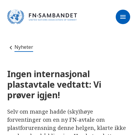
M
r
e
m
r
menu
k
l
:
e
D
s
e
e
t
t
r
e
Nyheter
e
n
e
t
t
s
Ingen internasjonal
t
e
plastavtale vedtatt: Vi
d
e
prøver igjen!
t
i
n
n
Selv om mange hadde (sky)høye
e
h
forventinger om en ny FN-avtale om
o
plastforurensning denne helgen, klarte ikke
l
d