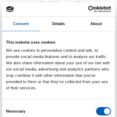
Sivendra Michael beskyldte en «veldig
minoritetsgruppe» for å «blokkere prosessen».
Diplomater har nektet å navngi direkte hvem som
Consent
Details
About
hindret avtalen, men offentlige uttalelser og
innlegg har vist at Saudi-Arabia, Iran og Russland
har forsøkt å blokkere produksjonskutt og andre
This website uses cookies
ambisiøse mål.
We use cookies to personalise content and ads, to
provide social media features and to analyse our traffic.
Saudi-Arabias Abdulrahman Al Gwaiz gikk
We also share information about your use of our site with
imidlertid hardt ut mot en fortsatt diskusjon om
our social media, advertising and analytics partners who
produksjon eller problematiske kjemikalier.
may combine it with other information that you’ve
provided to them or that they’ve collected from your use
of their services.
— Hvis man tar tak i plastforurensningen,
burde det ikke være noe problem å
C
produsere plast, for problemet er
Necessary
o