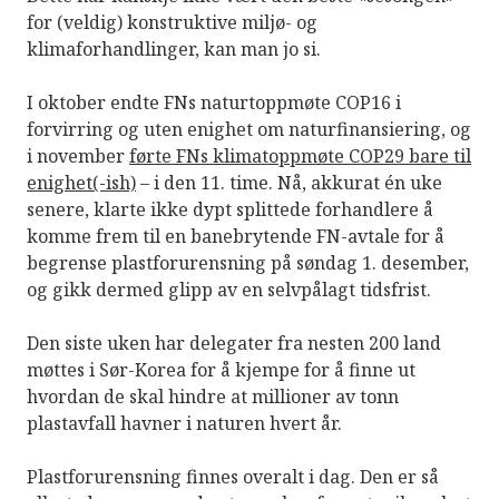
for (veldig) konstruktive miljø- og
klimaforhandlinger, kan man jo si.
I oktober endte FNs naturtoppmøte COP16 i
forvirring og uten enighet om naturfinansiering, og
i november
førte FNs klimatoppmøte COP29 bare til
enighet(-ish)
– i den 11. time. Nå, akkurat én uke
senere, klarte ikke dypt splittede forhandlere å
komme frem til en banebrytende FN-avtale for å
begrense plastforurensning på søndag 1. desember,
og gikk dermed glipp av en selvpålagt tidsfrist.
Den siste uken har delegater fra nesten 200 land
møttes i Sør-Korea for å kjempe for å finne ut
hvordan de skal hindre at millioner av tonn
plastavfall havner i naturen hvert år.
Plastforurensning finnes overalt i dag. Den er så