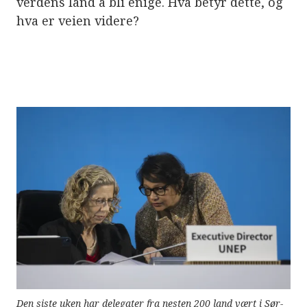
verdens land å bli enige. Hva betyr dette, og
e
r
hva er veien videre?
e
t
t
i
l
g
j
e
n
g
e
l
i
g
h
e
t
s
s
y
s
t
e
m
.
Den siste uken har delegater fra nesten 200 land vært i Sør-