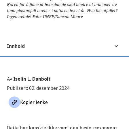
Korea for å finne ut hvordan de skal hindre at millioner av
tonn plastavfall havner i naturen hvert år. Hva ble utfallet?
Ingen avtale! Foto: UNEP/Duncan Moore
Innhold
Av
Iselin L. Danbolt
Publisert: 02. desember 2024
link
Kopier lenke
Dette har kanskje ikke vært den beste «sesongen»