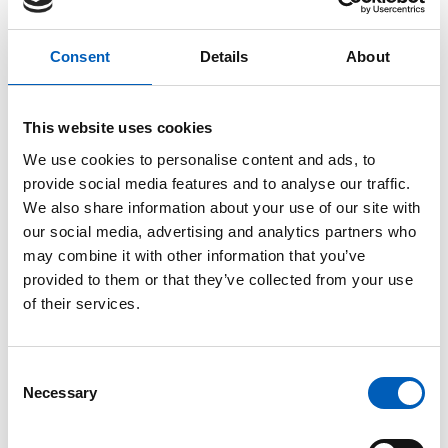
annet at landet skal bidra med tre milliarder dollar
til FNs grønne klimafond. Han har også lovet at USA
skal ha 100 prosent fornybar energi, og at landet vil
Consent
Details
About
bli klimanøytralt innen 2050.
This website uses cookies
USA og menneskerettigheter
We use cookies to personalise content and ads, to
provide social media features and to analyse our traffic.
Biden erklærte i sin tale på
We also share information about your use of our site with
menneskerettighetsdagen i 2019,
at dersom han
our social media, advertising and analytics partners who
blir valgt, vil USA igjen bli medlem av
FNs
may combine it with other information that you’ve
menneskerettighetsråd
.
provided to them or that they’ve collected from your use
of their services.
– Vi vil arbeide for å sikre at
Menneskerettighetsrådet lever opp til sine verdier,
sa Biden i 2019.
C
Necessary
o
Forfatter Tove Gravdal mener at dette er
n
sannsynlig
, og at man også kan regne med at USA
s