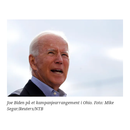
e
r
e
t
t
i
l
g
j
e
n
g
e
l
i
g
h
e
t
s
s
y
Joe Biden på et kampanjearrangement i Ohio. Foto: Mike
s
t
Segar/Reuters/NTB
e
m
.