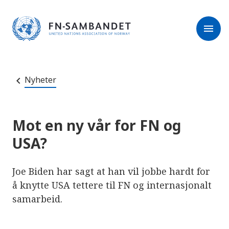
M
r
e
m
r
menu
k
l
:
e
D
s
e
e
t
t
r
e
Nyheter
e
n
e
t
t
s
Mot en ny vår for FN og
t
e
USA?
d
e
t
i
Joe Biden har sagt at han vil jobbe hardt for
n
n
å knytte USA tettere til FN og internasjonalt
e
samarbeid.
h
o
l
d