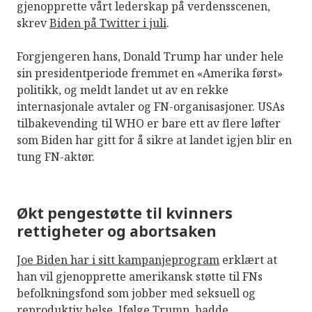
gjenopprette vårt lederskap på verdensscenen,
skrev
Biden på Twitter i juli
.
Forgjengeren hans, Donald Trump har under hele
sin presidentperiode fremmet en «Amerika først»
politikk, og meldt landet ut av en rekke
internasjonale avtaler og FN-organisasjoner. USAs
tilbakevending til WHO er bare ett av flere løfter
som Biden har gitt for å sikre at landet igjen blir en
tung FN-aktør.
Økt pengestøtte til kvinners
rettigheter og abortsaken
Joe Biden har i sitt kampanjeprogram
erklært at
han vil gjenopprette amerikansk støtte til FNs
befolkningsfond som jobber med seksuell og
reproduktiv helse. Ifølge Trump, hadde