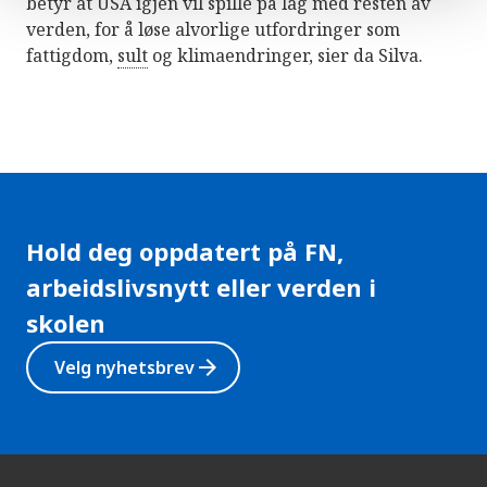
betyr at USA igjen vil spille på lag med resten av
verden, for å løse alvorlige utfordringer som
fattigdom,
sult
og klimaendringer, sier da Silva.
Hold deg oppdatert på FN,
arbeidslivsnytt eller verden i
skolen
arrow_forward
Velg nyhetsbrev