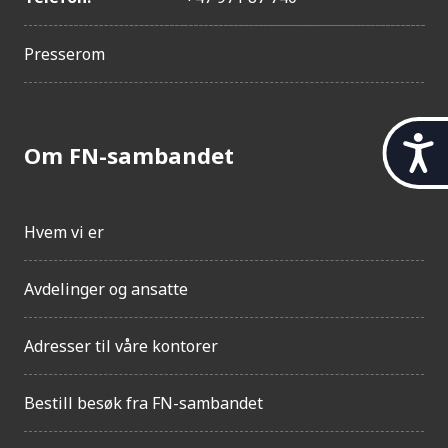
Presserom
t
Om FN-sambandet
i
l
g
j
Hvem vi er
e
n
Avdelinger og ansatte
g
e
l
Adresser til våre kontorer
i
g
h
Bestill besøk fra FN-sambandet
e
t