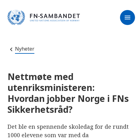
M
r
e
m
r
menu
k
l
:
e
D
s
e
e
t
t
r
e
Nyheter
e
n
e
t
t
s
Nettmøte med
t
e
utenriksministeren:
d
e
Hvordan jobber Norge i FNs
t
i
Sikkerhetsråd?
n
n
e
h
Det ble en spennende skoledag for de rundt
o
l
1000 elevene som var med da
d