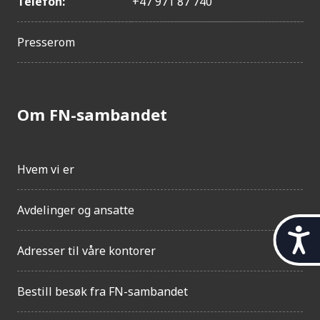
Telefon:
+47 971 87 740
Presserom
Om FN-sambandet
Hvem vi er
Avdelinger og ansatte
t
i
Adresser til våre kontorer
l
g
Bestill besøk fra FN-sambandet
j
e