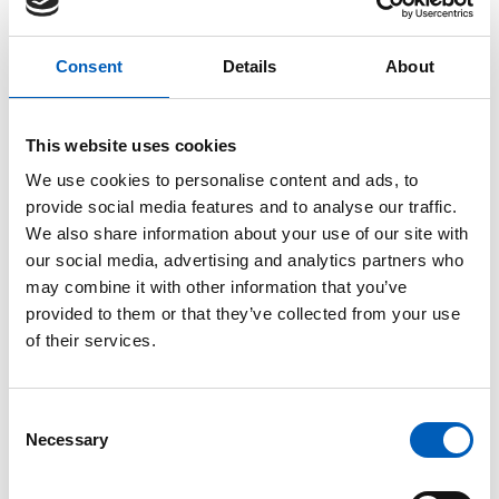
Consent
Details
About
This website uses cookies
We use cookies to personalise content and ads, to
provide social media features and to analyse our traffic.
We also share information about your use of our site with
our social media, advertising and analytics partners who
may combine it with other information that you’ve
provided to them or that they’ve collected from your use
Vinner av kahooten er... Atlanten videregående skole i
Kristiansund. Skjermdump: FN-sambandet
of their services.
C
FN-sambandet vil takke utenriksminister Ine
Necessary
o
Eriksen Søreide, konferansier Leo Ajkic og
n
skoleklassene som deltok, for et flott arrangement!
s