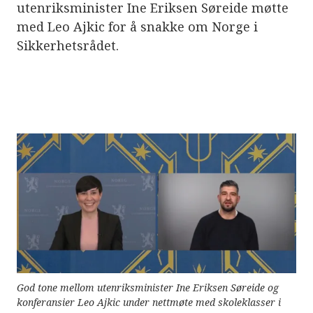
e
utenriksminister Ine Eriksen Søreide møtte
r
med Leo Ajkic for å snakke om Norge i
e
t
Sikkerhetsrådet.
t
i
l
g
j
e
n
g
e
l
i
g
h
e
t
s
s
y
s
t
e
m
God tone mellom utenriksminister Ine Eriksen Søreide og
.
konferansier Leo Ajkic under nettmøte med skoleklasser i