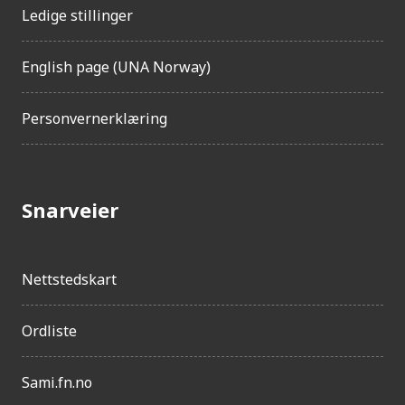
n
Ledige stillinger
g
e
l
English page (UNA Norway)
i
g
Personvernerklæring
h
e
t
Snarveier
Nettstedskart
Ordliste
Sami.fn.no